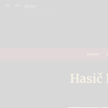
SK
EN
Domov
Hasič 