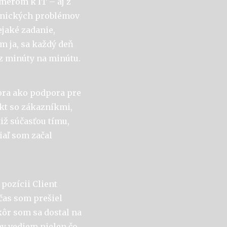
smerom k IT – aj z
chnických problémov
ejaké zadanie,
ím ja, sa každý deň
z minúty na minútu.
ora ako podpora pre
akt so zákazníkmi,
tiž súčasťou tímu,
iaľ som začal
pozícii Client
 čas som prešiel
kôr som sa dostal na
my vediem nielen čo