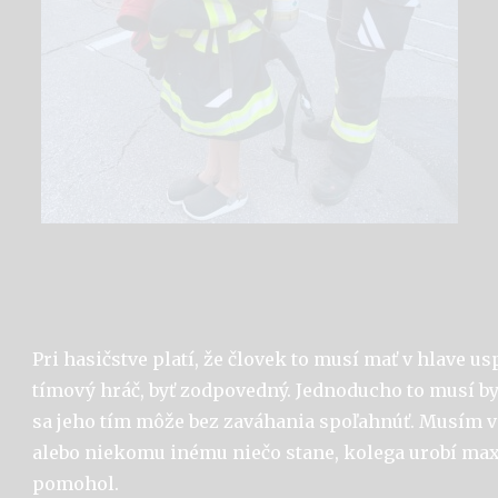
Pri hasičstve platí, že človek to musí mať v hlave u
tímový hráč, byť zodpovedný. Jednoducho to musí by
sa jeho tím môže bez zaváhania spoľahnúť. Musím v
alebo niekomu inému niečo stane, kolega urobí ma
pomohol.