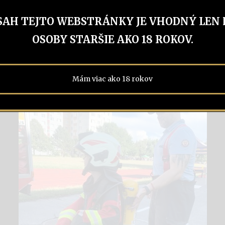
Hasičstvo mi dáva mnoho zážitkov, ale ak to chce čl
treba pri tom na sebe neustále pracovať. A to nie len 
SAH TEJTO WEBSTRÁNKY JE VHODNÝ LEN 
zdokonaľovať sa v tom, čo robím. V takom prípade s
OSOBY STARŠIE AKO 18 ROKOV.
hasičstvo stane veľkou súčasťou života – a to je aj m
Mám viac ako 18 rokov