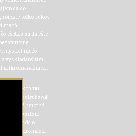
pájam sa do
projekte toľko rokov
í ma tá
čo všetko sa dá ešte
 nezafunguje
 vymyslieť niečo
re vyskladaný tím
biť mikromanažment.
al som sa k tomu
ožno som potreboval
o práci nič hmotné
ovejším športom.
m, či už ide o
velných pohromách.