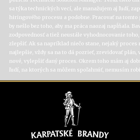
sa týka technických vecí, ale manažujem aj ľudí, za
hiringového procesu a podobne. Pracovať na tomto 
by nešlo bez toho, aby ma práca naozaj napĺňala. Bav
zodpovednosť a tiež neustále vyhodnocovanie toho, 
zlepšiť. Ak sa napríklad niečo stane, nejaký proces
najlepšie, vždy sa na to dá pozrieť, zrevidovať plán,
nové, vylepšiť daný proces. Okrem toho mám aj dob
ľudí, na ktorých sa môžem spoľahnúť, nemusím ro
:
Už asi 6 rokov pôsobím ako dobrovoľný hasič. Dost
náhodne, možno to bol nesplnený sen z detstva, m
nejaký protipól k tomu virtuálnemu svetu IT, kde p
neostáva. Zároveň som vždy inklinoval k adrenalín
Som rád, že mi táto činnosť umožňuje byť nápomocný
pílenie popadaných stromov alebo o pomoc pri ži