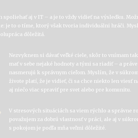
 spoliehať aj v IT – a je to vždy vidieť na výsledku. Mož
e: je to o tíme, ktorý však tvoria individuálni hráči. Mys
polupráca dôležitá.
Nezvyknem si dávať veľké ciele, skôr to vnímam tak
mať v sebe nejaké hodnoty a tými sa riadiť – a práve
nasmerujú k správnym cieľom. Myslím, že v súkr
živote platí, že je vidieť, či sa chce niekto len viesť 
aj niečo viac spraviť pre svet alebo pre komunitu.
,
V stresových situáciách sa viem rýchlo a správne r
považujem za dobrú vlastnosť v práci, ale aj v súkrom
s pokojom je podľa mňa veľmi dôležité.