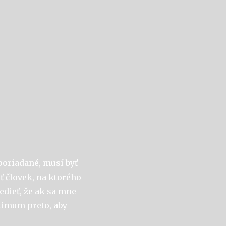
sporiadané, musí byť
ť človek, na ktorého
edieť, že ak sa mne
ximum preto, aby