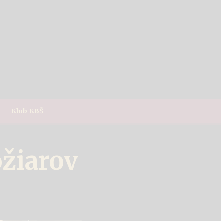
Klub KBŠ
ožiarov