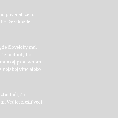
no povedať, že to
lím, že v každej
, že človek by mal
 tie hodnoty ho
omnom aj pracovnom
na nejakej vlne alebo
ozhodnúť, čo
í. Vedieť riešiť veci