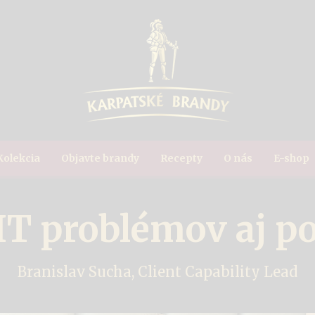
Kolekcia
Objavte brandy
Recepty
O nás
E-shop
IT problémov aj p
Branislav Sucha
,
Client Capability Lead