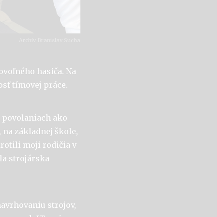
Archív Branislav Sucha
rovoľného hasiča. Na
sť tímovej práce.
o povolaniach ako
, na základnej škole,
otili moji rodičia v
la strojárska
navrhovaniu strojov,