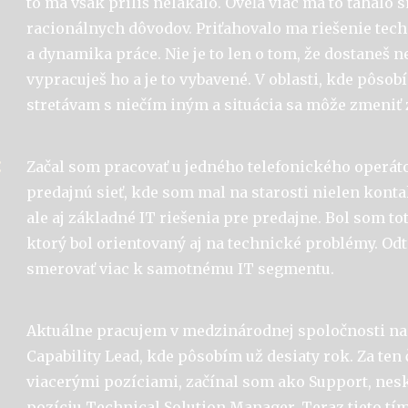
to ma však príliš nelákalo. Oveľa viac ma to ťahalo 
racionálnych dôvodov. Priťahovalo ma riešenie te
a dynamika práce. Nie je to len o tom, že dostaneš n
vypracuješ ho a je to vybavené. V oblasti, kde pôsob
stretávam s niečím iným a situácia sa môže zmeniť 
:
Začal som pracovať u jedného telefonického operát
predajnú sieť, kde som mal na starosti nielen kont
ale aj základné IT riešenia pre predajne. Bol som to
ktorý bol orientovaný aj na technické problémy. Odt
smerovať viac k samotnému IT segmentu.
Aktuálne pracujem v medzinárodnej spoločnosti na 
Capability Lead, kde pôsobím už desiaty rok. Za ten
viacerými pozíciami, začínal som ako Support, nes
pozíciu Technical Solution Manager. Teraz tieto tí