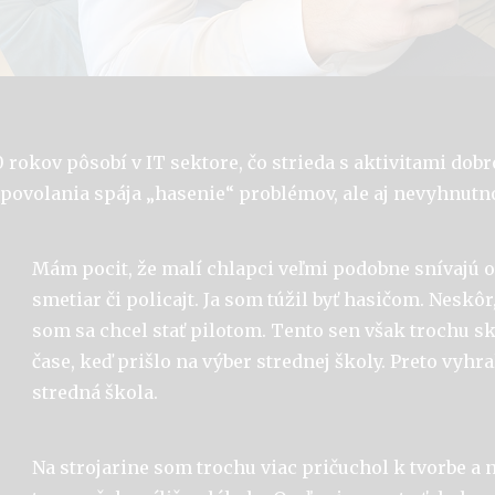
0 rokov pôsobí v IT sektore, čo strieda s aktivitami dob
povolania spája „hasenie“ problémov, ale aj nevyhnutno
Mám pocit, že malí chlapci veľmi podobne snívajú 
smetiar či policajt. Ja som túžil byť hasičom. Neskôr
som sa chcel stať pilotom. Tento sen však trochu skr
čase, keď prišlo na výber strednej školy. Preto vyhra
stredná škola.
Na strojarine som trochu viac pričuchol k tvorbe a 