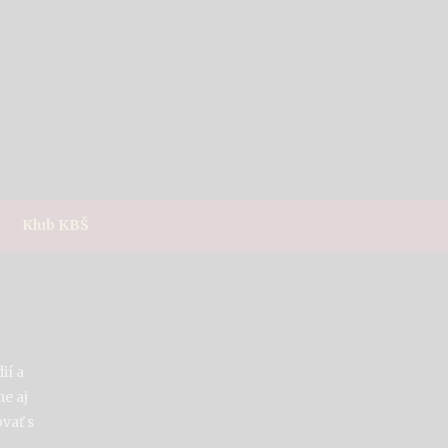
Klub KBŠ
ií a
e aj
vať s