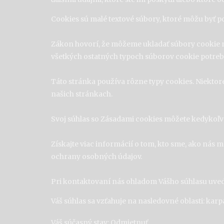
Cookies sú malé textové súbory, ktoré môžu byť p
Zákon hovorí, že môžeme ukladať súbory cookie n
všetkých ostatných typoch súborov cookie potreb
Táto stránka používa rôzne typy cookies. Niektoré
našich stránkach.
Svoj súhlas so Zásadami cookies môžete kedykoľve
Získajte viac informácií o tom, kto sme, ako nás
ochrany osobných údajov.
Pri kontaktovaní nás ohladom Vášho súhlasu uvedte
Váš súhlas sa vzťahuje na nasledovné oblasti: kar
Váš súčasný stav: Odmietnuť.