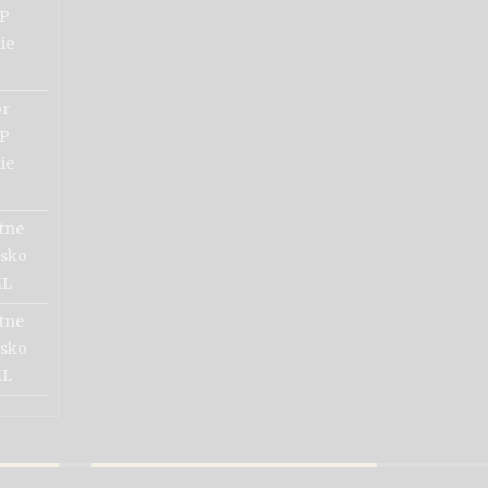
P
ie
or
P
ie
tne
isko
L
tne
isko
L