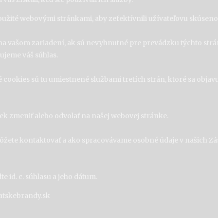
oužité webovými stránkami, aby zefektívnili užívateľovu skúseno
a vašom zariadení, ak sú nevyhnutné pre prevádzku týchto strá
ujeme váš súhlas.
 cookies sú tu umiestnené službami tretích strán, ktoré sa objav
k zmeniť alebo odvolať na našej webovej stránke.
 môžete kontaktovať a ako spracovávame osobné údaje v našich Z
 id. c. súhlasu a jeho dátum.
patskebrandy.sk