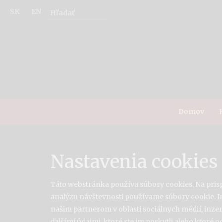
SK
EN
Domov
Nastavenia cookies
Táto webstránka používa súbory cookies. Na pris
analýzu návštevnosti používame súbory cookie. I
našim partnerom v oblasti sociálnych médií, inze
ďalšími údajmi, ktoré ste im poskytli alebo ktoré od 