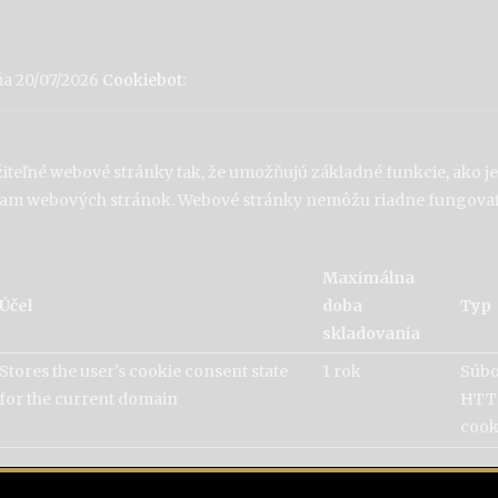
ňa 20/07/2026
Cookiebot
:
teľné webové stránky tak, že umožňujú základné funkcie, ako je
tiam webových stránok. Webové stránky nemôžu riadne fungova
Maximálna
Účel
doba
Typ
skladovania
Stores the user's cookie consent state
1 rok
Súb
for the current domain
HTT
cook