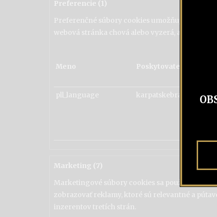
Preferencie (1)
Preferenčné súbory cookies umožňujú internetov
webová stránka chová alebo vyzerá, ako napr. vá
Meno
Poskytovateľ
pll_language
karpatskebrandy.sk
OB
Marketing (7)
Marketingové súbory cookies sa používajú na s
zobrazovať reklamy, ktoré sú relevantné a pútavé
inzerentov tretích strán.