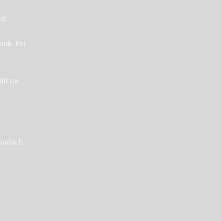
sť.
nok. Pri
ujú na
ásadách