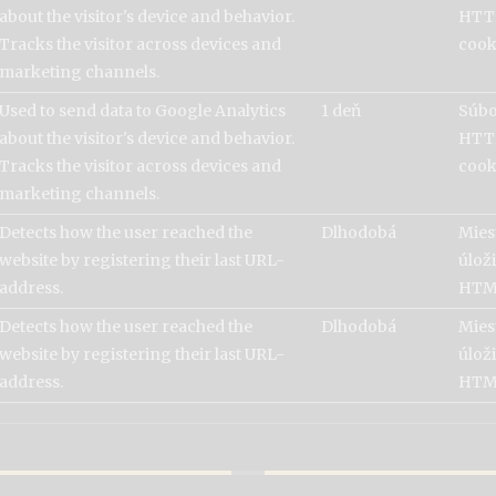
about the visitor's device and behavior.
HTT
Tracks the visitor across devices and
cook
marketing channels.
Used to send data to Google Analytics
1 deň
Súb
about the visitor's device and behavior.
HTT
Tracks the visitor across devices and
cook
marketing channels.
Detects how the user reached the
Dlhodobá
Mies
website by registering their last URL-
úlož
address.
HTM
Detects how the user reached the
Dlhodobá
Mies
website by registering their last URL-
úlož
address.
HTM