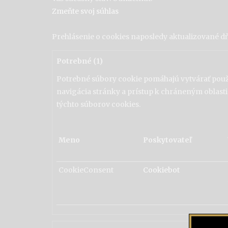
Zmeňte svoj ​​súhlas
Prehlásenie o cookies naposledy aktualizované d
Potrebné (1)
Potrebné súbory cookie pomáhajú vytvárať použi
navigácia stránky a prístup k chráneným oblas
týchto súborov cookies.
Meno
Poskytovateľ
CookieConsent
Cookiebot