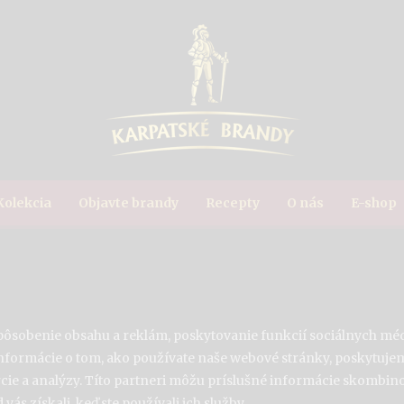
Kolekcia
Objavte brandy
Recepty
O nás
E-shop
pôsobenie obsahu a reklám, poskytovanie funkcií sociálnych méd
nformácie o tom, ako používate naše webové stránky, poskytujem
rcie a analýzy. Títo partneri môžu príslušné informácie skombino
vás získali, keď ste používali ich služby.