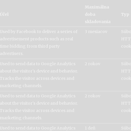
Maximálna
Účel
doba
Typ
skladovania
Used by Facebook to deliver a series of
3 mesiacov
Súb
advertisement products such as real
HTT
time bidding from third party
cook
advertisers.
Used to send data to Google Analytics
2 rokov
Súb
about the visitor's device and behavior.
HTT
Tracks the visitor across devices and
cook
marketing channels.
Used to send data to Google Analytics
2 rokov
Súb
about the visitor's device and behavior.
HTT
Tracks the visitor across devices and
cook
marketing channels.
Used to send data to Google Analytics
1 deň
Súb