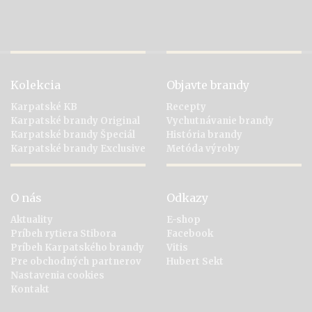
Kolekcia
Objavte brandy
Karpatské KB
Recepty
Karpatské brandy Original
Vychutnávanie brandy
Karpatské brandy Špeciál
História brandy
Karpatské brandy Exclusive
Metóda výroby
O nás
Odkazy
Aktuality
E-shop
Príbeh rytiera Stibora
Facebook
Príbeh Karpatského brandy
Vitis
Pre obchodných partnerov
Hubert Sekt
Nastavenia cookies
Kontakt