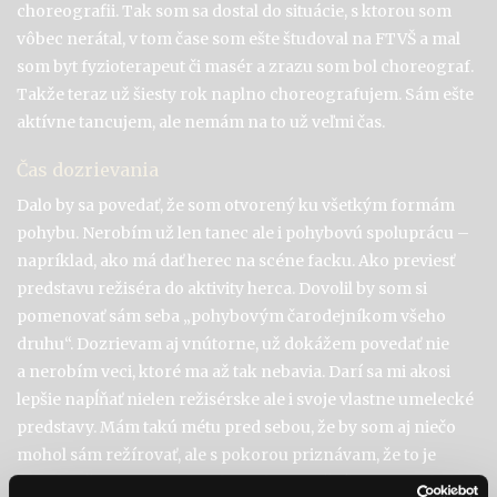
choreografii. Tak som sa dostal do situácie, s ktorou som
vôbec nerátal, v tom čase som ešte študoval na FTVŠ a mal
som byt fyzioterapeut či masér a zrazu som bol choreograf.
Takže teraz už šiesty rok naplno choreografujem. Sám ešte
aktívne tancujem, ale nemám na to už veľmi čas.
Čas dozrievania
Dalo by sa povedať, že som otvorený ku všetkým formám
pohybu. Nerobím už len tanec ale i pohybovú spoluprácu –
napríklad, ako má dať herec na scéne facku. Ako previesť
predstavu režiséra do aktivity herca. Dovolil by som si
pomenovať sám seba „pohybovým čarodejníkom všeho
druhu“. Dozrievam aj vnútorne, už dokážem povedať nie
a nerobím veci, ktoré ma až tak nebavia. Darí sa mi akosi
lepšie napĺňať nielen režisérske ale i svoje vlastne umelecké
predstavy. Mám takú métu pred sebou, že by som aj niečo
mohol sám režírovať, ale s pokorou priznávam, že to je
projekt ešte na veľa veľa rokov. Ako tanečník som si splnil