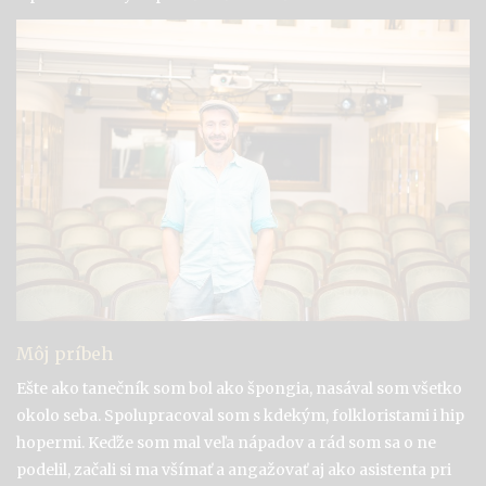
Môj príbeh
Ešte ako tanečník som bol ako špongia, nasával som všetko
okolo seba. Spolupracoval som s kdekým, folkloristami i hip
hopermi. Keďže som mal veľa nápadov a rád som sa o ne
podelil, začali si ma všímať a angažovať aj ako asistenta pri