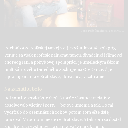
Foto: Daša Šimeková a archív L.C.
Pochádza zo Spišskej Novej Vsi, je vyštudovaný pedagóg.
Venuje sa však profesionálnemu tancu, divadelnej i filmovej
choreografii a pohybovej spolupráci, je umeleckým šéfom
multižánrového tanečného zoskupenia CreDance. Žije
a pracuje najmä v Bratislave, ale často aj v zahraničí.
Na začiatku bolo
Bol som hyperaktívne dieťa, ktoré z vlastnej iniciatívy
absolvovalo všetky športy – bojové umenia a tak. To mi
vydržalo do osemnástich rokov, potom som ešte ďalej
tancoval. V rodnom meste i v Bratislave. A tak som sa dostal
k príležitosti vystupovať a účinkovať v muzikáloch.