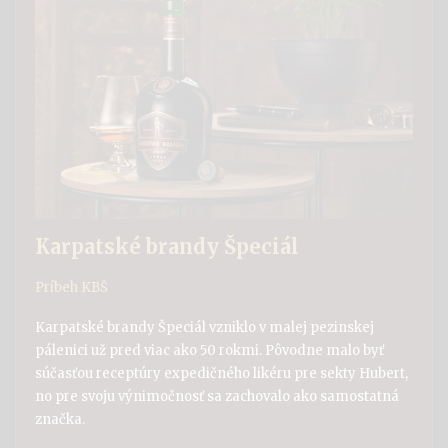
Karpatské brandy Špeciál
Príbeh KBŠ
Karpatské brandy Špeciál vzniklo v malej pezinskej
pálenici už pred viac ako 50 rokmi. Pôvodne malo byť
súčasťou receptúry expedičného likéru pre sekty Hubert,
no pre svoju výnimočnosť sa zachovalo ako samostatná
značka.