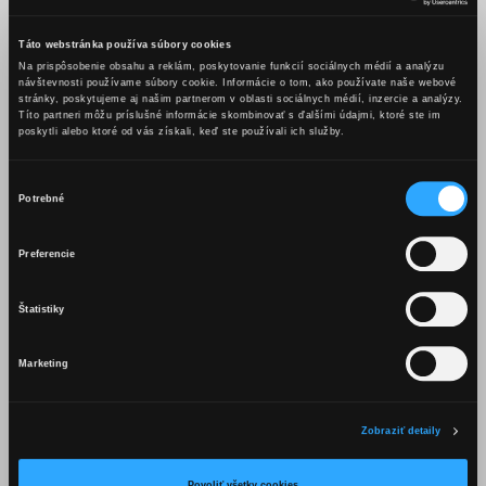
všetky sny, takže by ma nezlomilo, keby som už netancoval.
A divadlo milujem, tam sa dokonale realizujem.
Táto webstránka používa súbory cookies
Na prispôsobenie obsahu a reklám, poskytovanie funkcií sociálnych médií a analýzu
návštevnosti používame súbory cookie. Informácie o tom, ako používate naše webové
stránky, poskytujeme aj našim partnerom v oblasti sociálnych médií, inzercie a analýzy.
Títo partneri môžu príslušné informácie skombinovať s ďalšími údajmi, ktoré ste im
poskytli alebo ktoré od vás získali, keď ste používali ich služby.
Výber
Potrebné
súhlasu
OBSAH TEJTO WEBSTRÁNKY JE
Preferencie
VHODNÝ LEN PRE OSOBY STARŠIE
AKO 18 ROKOV.
Štatistiky
Marketing
Mám viac ako 18 rokov
Silné vlastnosti
Myslím si, že som do vienka dostal autonómny šťastný
Zobraziť detaily
systém DNA. Medziľudské konflikty, majetkové spory
Povoliť všetky cookies