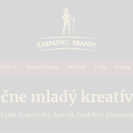
Kolekcia
Objavte brandy
Recepty
O nás
E-shop
čne mladý kreatí
Marek Rakovický
,
Spevák/hudobný producen