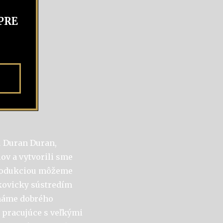
PRE
u Duran Duran,
ov a vytvorili sme
 produkciou môžeme
kovicky sústredím
 máme dobrého
 pracujúce s veľkými