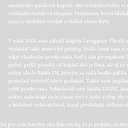
amatérsku garážovú kapelu. Ako trinásťročného si 
vyhliadla metalová skupina Testimony, ktorá hľada
som sa hudobne vyvíjal a skúšal rôzne štýly.
V roku 2004 som založil kapelu Lavagance. Chceli s
vyskúšať taký americký prístup, kvôli čomu sme si 
nájsť vhodného producenta. Keď o nás po nejakom ča
počuť, prišli ponuky od kapiel ako je Para, ale aj zo
scény okolo Rádia FM, ktorým sa naša hudba páčila 
pomohol vytvoriť niečo podobné. Takto som neplán
robiť producenta. Vybudovali sme štúdio LVGNC, ktoré
rokov, nahrávajú sa tu rôzne veci z indie scény, ale 
a hudobné vydavateľstvá, ktoré produkujú rádiové s
ol pre sólo kariéru ako Rakovicky, čo je projekt, do k