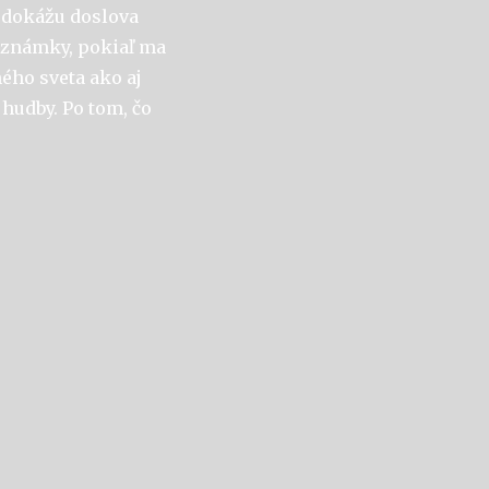
a dokážu doslova
poznámky, pokiaľ ma
ného sveta ako aj
hudby. Po tom, čo