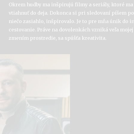
Okrem hudby ma inšpirujú filmy a seriály, ktoré m
vtiahnuť do deja. Dokonca si pri sledovaní píšem 
niečo zasiahlo, inšpirovalo. Je to pre mňa únik do i
cestovanie. Práve na dovolenkách vzniká veľa mojej 
zmením prostredie, sa spúšťa kreativita.