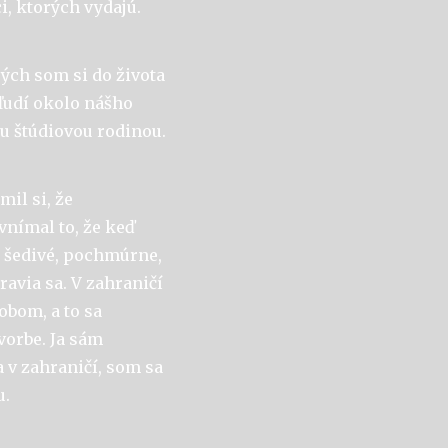
, ktorých vydajú.
ých som si do života
 ľudí okolo nášho
u štúdiovou rodinou.
mil si, že
vnímal to, že keď
ké šedivé, pochmúrne,
ravia sa. V zahraničí
obom, a to sa
vorbe. Ja sám
 v zahraničí, som sa
u.