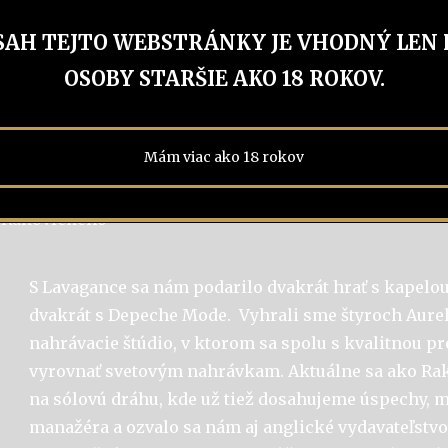
SAH TEJTO WEBSTRÁNKY JE VHODNÝ LEN 
OSOBY STARŠIE AKO 18 ROKOV.
Mám viac ako 18 rokov
a Rakovického
S Lavagance sa nám podarilo dvakrát hrať s kapelo
dvakrát s Depeche Mode. Vyhrali sme štyroch Aurel
nahrávacie štúdio, v ktorom sa spolu s kvalitnou
vyrovnať svetovým nahrávkam. Aktuálne sa ako Ra
na sólovú dráhu, kde už tiež dosahujeme úspechy,
manažéra a ozvalo sa nám aj anglické vydavateľstvo