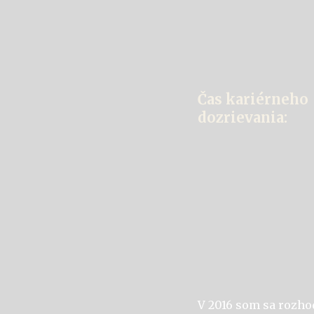
Čas kari
érneho
dozrievania:
V 2016 som sa rozhod