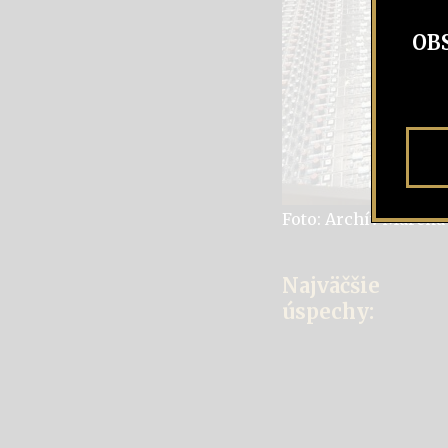
OB
Foto: Archív Marek
Najväčš
ie
úspechy: