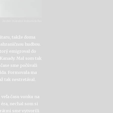
Archív Mareka Rakovického
gitaru, takže doma
 zahraničnou hudbou.
ktorý emigroval do
o Kanady. Mal som tak
 čase sme počúvali
elda. Formovala ma
ž tak nestretával.
l veľa času vonku na
 éra, nechal som si
arátmi sme vytvorili