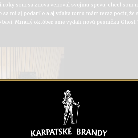
ri roky som sa znova venoval svojmu spevu, chcel som m
o sa mi aj podarilo a aj vďaka tomu mám teraz pocit, že 
to baví. Minulý október sme vydali novú pesničku Ghost