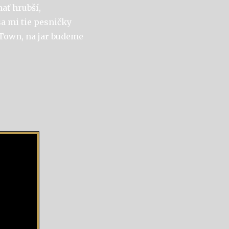
ať hrubší,
sa mi tie pesničky
 Town, na jar budeme