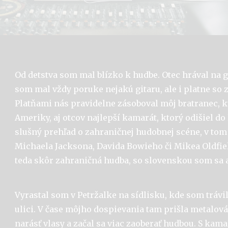
Od detstva som mal blízko k hudbe. Otec hrával na 
som mal vždy poruke nejakú gitaru, ale i platne so
Platňami nás pravidelne zásoboval môj bratranec, 
Ameriky, aj otcov najlepší kamarát, ktorý odišiel d
slušný prehľad o zahraničnej hudobnej scéne, v tom
Michaela Jacksona, Davida Bowieho či Mikea Oldfi
teda skôr zahraničná hudba, so slovenskou som sa a
Vyrastal som v Petržalke na sídlisku, kde som trávi
ulici. V čase môjho dospievania tam prišla metalová
narásť vlasy a začal sa viac zaoberať hudbou. S kam