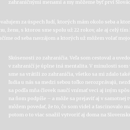
zahraničnými menami a my môžeme byť prví Slováci
važujem za úspech ľudí, ktorých mám okolo seba a ktor
nu, ženu, s ktorou sme spolu už 22 rokov, ale aj celý tím
a učíme od seba navzájom a ktorých už môžem volať mojo
Skúsenosti zo zahraničia. Veľa som cestoval a uvedo
v zahraničí je úplne iná mentalita. V minulosti som 
sme sa vrátili zo zahraničia, všetko sa mi zdalo ta
ľudia u nás sa medzi sebou toľko nerozprávajú, nezd
sa podľa mňa človek naučí vnímať veci aj iným spôs
na ňom podpíše – a môže sa prejaviť aj v samotnej t
môžem povedať, že to, čo som videl a fascinovalo ma
potom o to viac snažil vytvoriť aj doma na Slovensk