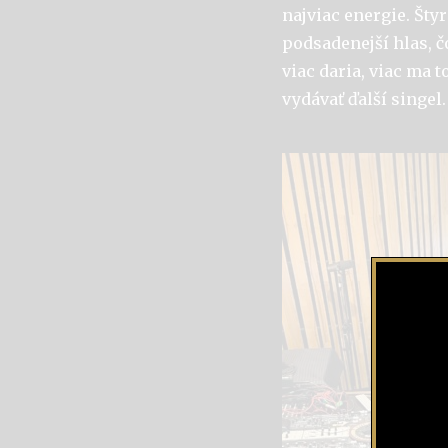
najviac energie. Šty
podsadenejší hlas, č
viac daria, viac ma 
vydávať ďalší singel.