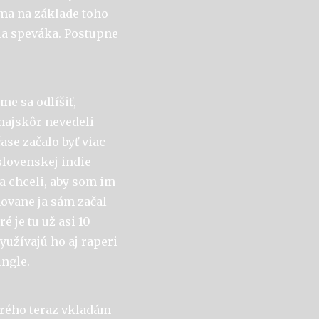
ma na základe toho
la speváka. Postupne
me sa odlíšiť,
najskôr nevedeli
se začalo byť viac
 slovenskej indie
a chceli, aby som im
ovane ja sám začal
 je tu už asi 10
využívajú ho aj raperi
ingle.
torého teraz vkladám