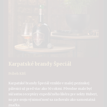
Karpatské brandy Špeciál
Príbeh KBŠ
Karpatské brandy Špeciál vzniklo v malej pezinskej
pálenici už pred viac ako 50 rokmi. Pôvodne malo byť
súčasťou receptúry expedičného likéru pre sekty Hubert,
no pre svoju výnimočnosť sa zachovalo ako samostatná
značka.