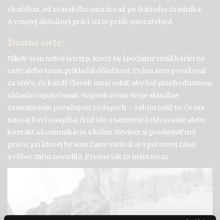
s každým, od oravského murára až po štátneho úradníka.
A v mojej aktuálnej práci mi to príde naozaj vhod.
Životné ciele:
Nikdy som nebol ten typ, ktorý by špeciálne riešil kariérne
ciele
alebo tomu prikladal dôležitosť. Prácu som považoval
za niečo, čo
každý človek
musí robiť, aby bol plnohodnotnou
súčasťou spoločnosti.
Napriek tomu svoj
e
aktuáln
e
zamestnanie
považujem za úspech –
robím totiž to, čo ma
naozaj baví a napĺňa, či už ide o samotné šoférovanie alebo
kontakt a komunikáciu s ľuďmi.
Neviem si predstaviť inú
prácu, pri ktorej by som často vstával aj o
pol
tretej ráno
a vôbec mi
to
nevadilo
. Presne tak to mám teraz.