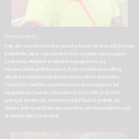
Dozrievanie:
Tak, ako som dozrieval ja, menil a dozrieval sa aj môj prístup
k alkoholu. Kým v minulosti to bolo spojené najmä s párty
a zábavou,
aktuálne si alkohol doprajem len pri
výnimočných príležitostiach,
kedy si vyberám kvalitný
alkohol, vychutnávam si jeho chuť a celú tú atmosféru
.
V takýchto chvíľach
s partiou
kamarátov siahneme po
Karpats
kom
brandy.
Vyberáme si na t
o
vždy
príjemné
pokojné prostredie, teda nie nejaký hlučný podnik, ale
miesto, kde s
a môžeme porozprávať
,
a to Karpatské brandy
si naozaj užiť a vychutnať.