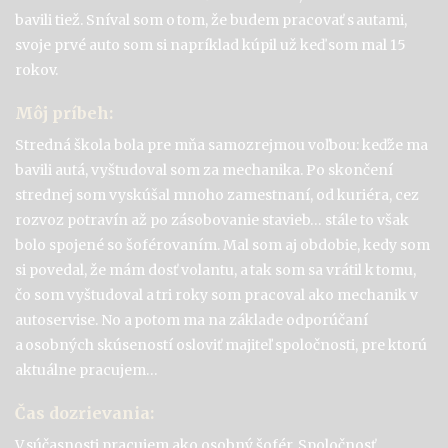
bavili tiež. Sníval som o tom, že budem pracovať s autami,
svoje prvé auto som si napríklad kúpil už keď som mal 15
rokov.
Môj príbeh:
Stredná škola bola pre mňa samozrejmou voľbou: keďže ma
bavili autá, vyštudoval som za mechanika. Po skončení
strednej som vyskúšal mnoho zamestnaní, od kuriéra, cez
rozvoz potravín až po zásobovanie stavieb… stále to však
bolo spojené so šoférovaním. Mal som aj obdobie, kedy som
si povedal, že mám dosť volantu, a tak som sa vrátil k tomu,
čo som vyštudoval a tri roky som pracoval ako mechanik v
autoservise. No a potom ma na základe odporúčaní
a osobných skúseností osloviť majiteľ spoločnosti, pre ktorú
aktuálne pracujem…
Čas dozrievania:
V súčasnosti pracujem ako osobný šofér. Spoločnosť,