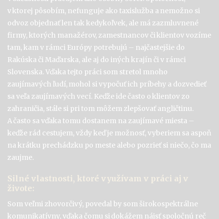
v ktorej pôsobím, nefunguje ako taxislužba a nemožno si
odvoz objednať len tak kedykoľvek, ale má zazmluvnené
firmy, ktorých manažérov, zamestnancov či klientov vozíme
tam, kam v rámci Európy potrebujú – najčastejšie do
Rakúska či Maďarska, ale aj do iných krajín či v rámci
Slovenska. Vďaka tejto práci som stretol mnoho
zaujímavých ľudí, mohol si vypočuť ich príbehy a dozvedieť
sa veľa zaujímavých vecí. Keďže ide často o klientov zo
zahraničia, stále si pri tom môžem zlepšovať angličtinu.
A často sa vďaka tomu dostanem na zaujímavé miesta –
keďže rád cestujem, vždy keď je možnosť, vyberiem sa aspoň
na krátku prechádzku po meste alebo pozrieť si niečo, čo ma
zaujme.
Silné vlastnosti, ktoré využívam v práci aj v
živote:
Som veľmi zhovorčivý, povedal by som širokospektrálne
komunikatívny, vďaka čomu si dokážem nájsť spoločnú reč