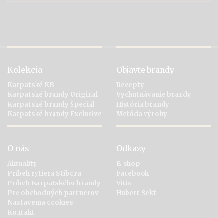
Kolekcia
Objavte brandy
Karpatské KB
Recepty
Karpatské brandy Original
Vychutnávanie brandy
Karpatské brandy Špeciál
História brandy
Karpatské brandy Exclusive
Metóda výroby
O nás
Odkazy
Aktuality
E-shop
Príbeh rytiera Stibora
Facebook
Príbeh Karpatského brandy
Vitis
Pre obchodných partnerov
Hubert Sekt
Nastavenia cookies
Kontakt