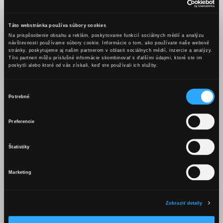
Táto webstránka používa súbory cookies
Na prispôsobenie obsahu a reklám, poskytovanie funkcií sociálnych médií a analýzu
návštevnosti používame súbory cookie. Informácie o tom, ako používate naše webové
stránky, poskytujeme aj našim partnerom v oblasti sociálnych médií, inzercie a analýzy.
Títo partneri môžu príslušné informácie skombinovať s ďalšími údajmi, ktoré ste im
poskytli alebo ktoré od vás získali, keď ste používali ich služby.
Výber
Potrebné
Voľný čas:
súhlasu
Napĺňa ma turistika, pravidelne a aktívne sa tomu venujem
OBSAH TEJTO WEBSTRÁNKY JE
Preferencie
už 10 rokov, bavia ma však aj iné druhy športu,
VHODNÝ LEN PRE OSOBY STARŠIE
predovšetkým bedminton, pingpong či tenis. Milujem tiež
AKO 18 ROKOV.
Štatistiky
záhradkárstvo. Pestujem izbové rastliny, starám sa
o predzáhradku pred panelákom a celé okolie, preto je
Marketing
mojím plánom do budúcna kúpiť si záhradu alebo chalupu
Mám viac ako 18 rokov
so záhradou, kde budem môcť relaxovať. Relaxom sú tiež pre
mňa posedenia s partiou, kedy sa stretneme po dlhom dni či
Zobraziť detaily
týždni a debatujeme – často aj pri poháriku Karpatského