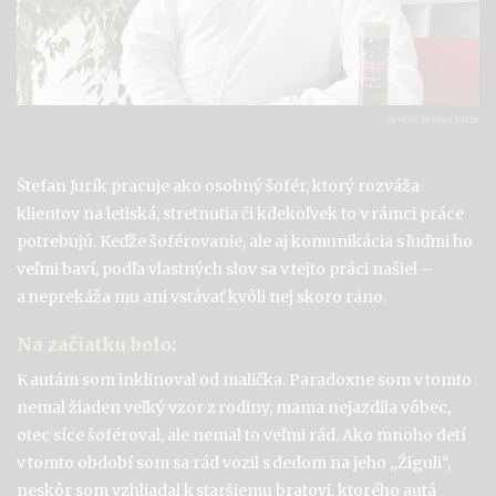
Archív Štefan Jurík
Štefan
Jurík
pracuje ako
osobný šofér,
ktorý rozváža
klientov na letiská, stretnutia či kdekoľvek to v rámci
práce
potrebujú. Keďže šoférovanie, ale aj komunikácia s ľuďmi ho
veľmi baví, podľa vlastných slov sa v tejto práci našiel –
a neprekáža mu ani vstávať kvôli nej skoro ráno.
Na začiatku bolo:
K autám som inklinoval od malička. Paradoxne som v tomto
nemal žiaden veľký vzor z rodiny, mama nejazdila vôbec,
otec síce šoféroval, ale nemal to veľmi rád. Ako mnoho detí
v tomto období som sa rád vozil s dedom na jeho „Žiguli“,
neskôr som vzhliadal k staršiemu bratovi, ktorého autá