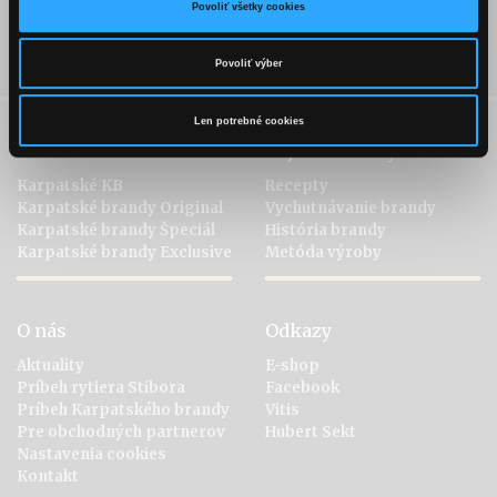
Povoliť všetky cookies
Pohár:
whisky glass
Ozdoba:
škoricovo-maslová espuma
Povoliť výber
Len potrebné cookies
Kolekcia
Objavte brandy
Karpatské KB
Recepty
Karpatské brandy Original
Vychutnávanie brandy
Karpatské brandy Špeciál
História brandy
Karpatské brandy Exclusive
Metóda výroby
O nás
Odkazy
Aktuality
E-shop
Príbeh rytiera Stibora
Facebook
Príbeh Karpatského brandy
Vitis
Pre obchodných partnerov
Hubert Sekt
Nastavenia cookies
Kontakt