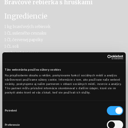
Bravčové rebierka s hruškami
Ingrediencie
1 kg bravčových rebierok
1 ČL sušeného cesnaku
1 ČL červenej papriky
1 ČL soli
štipka mletej rasce
štipka čierneho korenia
2 PL oleja
Táto webstránka používa súbory cookies
4 hrušky
Na prispôsobenie obsahu a reklám, poskytovanie funkcií sociálnych médií a analýzu
návštevnosti používame súbory cookie. Informácie o tom, ako používate naše webové
Omáčka na dogrilovanie
stránky, poskytujeme aj našim partnerom v oblasti sociálnych médií, inzercie a analýzy.
Títo partneri môžu príslušné informácie skombinovať s ďalšími údajmi, ktoré ste im
poskytli alebo ktoré od vás získali, keď ste používali ich služby.
3 PL medu
2 PL Karpatské KB Hruška
Výber
2 PL oleja
Potrebné
súhlasu
1 ČL chilli pasty
OBSAH TEJTO WEBSTRÁNKY JE
štipka soli
Preferencie