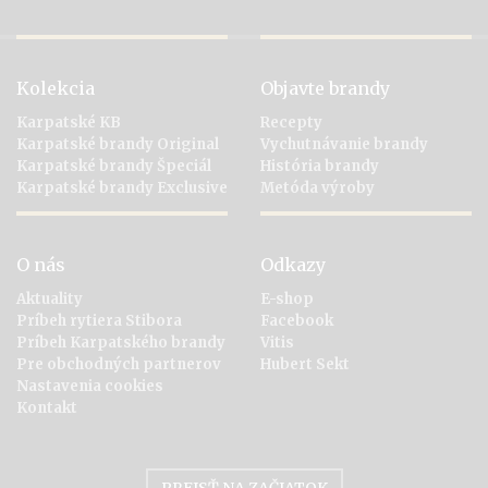
Kolekcia
Objavte brandy
Karpatské KB
Recepty
Karpatské brandy Original
Vychutnávanie brandy
Karpatské brandy Špeciál
História brandy
Karpatské brandy Exclusive
Metóda výroby
O nás
Odkazy
Aktuality
E-shop
Príbeh rytiera Stibora
Facebook
Príbeh Karpatského brandy
Vitis
Pre obchodných partnerov
Hubert Sekt
Nastavenia cookies
Kontakt
PREJSŤ NA ZAČIATOK