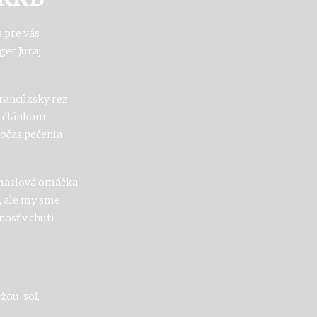
 pre vás
ger
Juraj
francúzsky rez
ým článkom
počas pečenia
 maslová omáčka
o, ale my sme
osť v chuti
kožou
soľ,