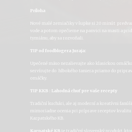
Príloha
Nové malé zemiačiky v šupke si 20 minút predva
vode a potom opečieme na panvici na masti a pri
tymiánu, aby sa rozvoňali.
TIP od foodblogera Juraja:
Upečené mäso
nezalievajte ako klasickou omáčko
servírujte
do hlbokého taniera
priamo do pripra
omáčky.
TIP KKB : Lahodná chuť pre vaše recepty
Tradiční kuchári, ale aj moderní a kreatívn
i
fanúši
mimoriadne ocenia pri príprave receptov kvalitu 
Karpatského KB.
Karpatské KB
je tradičný slovenský produkt, kto