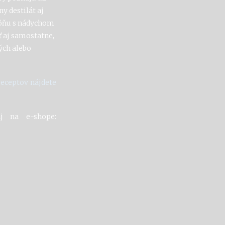
y destilát aj
vôňu s nádychom
 aj samostatne,
ých alebo
receptov nájdete
j na e-shope: