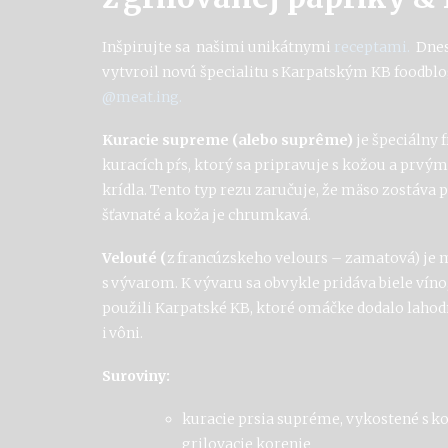
I
nšpirujte sa našimi unikátnymi
receptami.
Dnes
vytvroil novú
špecialit
u
s Karpatským KB
foodblo
@meat.ing
.
Kuracie supreme (alebo suprême)
je špeciálny 
kuracích pŕs, ktorý sa pripravuje s kožou a prv
krídla. Tento typ rezu zaručuje, že mäso zostáva 
šťavnaté a koža je chrumkavá.
Velouté (
z francúzskeho velours – zamatová) je
s vývarom. K vývaru sa obvykle pridáva biele vín
použili Karpatské KB, ktoré omáčke dodalo lahodn
i vôni.
Suroviny:
kuracie prsia supréme, vykostené s 
grilovacie korenie