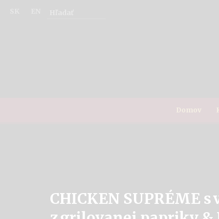
SK
EN
Domov
CHICKEN SUPRÉME s v
z grilovanej papriky &