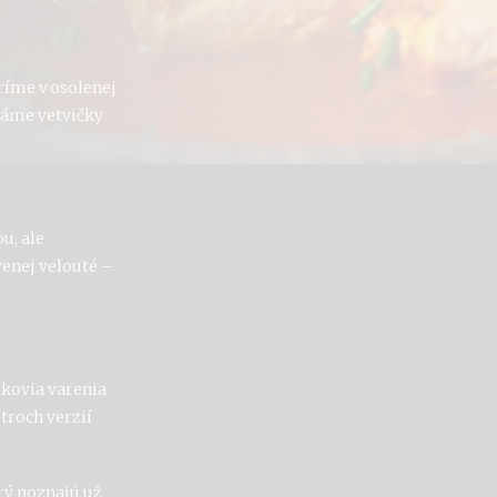
ríme v osolenej
dáme vetvičky
u, ale
venej
velouté
–
kovia varenia
troch verzií
rý poznajú už