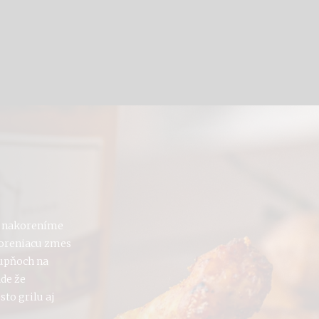
é nakoreníme
koreniacu zmes
tupňoch na
ade že
to grilu aj