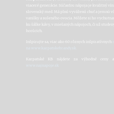
viaceré generácie. Súčasťou nápoja je kvalitný vínn
slovenský med. Má plnú vyváženú chuť a jemnú 
vanilky a sušeného ovocia. Môžete si
ho
vychutnať
ku šálke kávy, v miešaných nápojoch, či už studen
horúcich.
Inšpirujte sa, viac ako 60 rôznych inšpiratívnych
na
www.karpatskebrandy.sk.
Karpatské KB nájdete za výhodné ceny a
www.najnapoje.sk