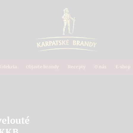
Kolekcia
Objavte brandy
Recepty
O nás
E-shop
elouté
 KKB