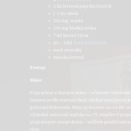
2 ks červená paprika čerstvá
1 -2 ks cibuľa
250 mg masla
250 mg hladká múka
7 dcl kurací vývar
0,5 – 1 dcl
Karpatského KB
nové zemiaky
tymián čerstvý
Postup:
Mäso:
Pripravíme si kuracie mäso – očistené vykosten
zmesou podľa vlastnej chuti: ideálne použijeme 
grilovacích korenín. Mäso grilujeme na cca 180 s
výslednú vnútornú teplotu cca 75 stupňov. V príp
pripravujete recept doma – môžete použiť namies
rúru.