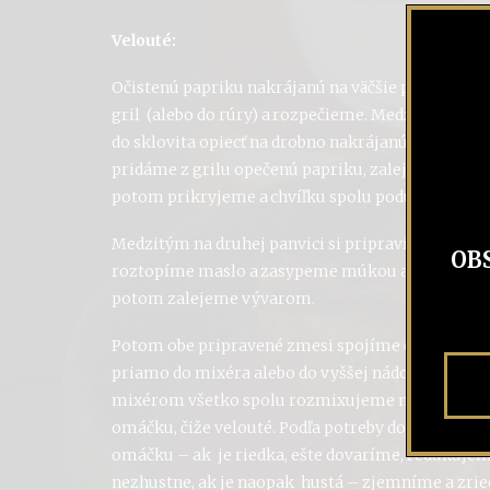
Velouté:
Očistenú papriku nakrájanú na väčšie plátky dám
gril (alebo do rúry) a rozpečieme. Medzitým na 
do sklovita opiecť na drobno nakrájanú cibuľu, k
pridáme z grilu opečenú papriku, zalejeme Karp
potom prikryjeme a chvíľku spolu podusíme.
Medzitým na druhej panvici si pripravíme maslo
OB
roztopíme maslo a zasypeme múkou a dobre ro
potom zalejeme vývarom.
Potom obe pripravené zmesi spojíme do jednej n
priamo do mixéra alebo do vyššej nádoby a násl
mixérom všetko spolu rozmixujeme na lahodnú
omáčku, čiže velouté. Podľa potreby doladíme n
omáčku – ak je riedka, ešte dovaríme, redukuje
nezhustne, ak je naopak hustá – zjemníme a zri