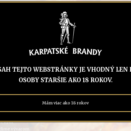
e na rozohriaty
panvici necháme
u ktorej potom
atským KB,
vú zápražku –
SAH TEJTO WEBSTRÁNKY JE VHODNÝ LEN 
zmiešame,
OSOBY STARŠIE AKO 18 ROKOV.
ádoby – buď
edne s ponorným
Mám viac ako 18 rokov
 maslovú
a jemnú maslovú
me kým
edime vývarom.