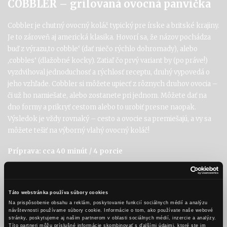
COBBLER – grilovaná ovocná panvička
Cobbler je chutný ovocný koláč typický pre írske a britské krajiny.
Je to zároveň aj americká klasika. Hovorí sa, že názov pochádza
buď z výrazu,to cobble‘ (dať niečo rýchlo dohromady), alebo
,cobbles‘ (dlažobné kocky). Zatiaľ čo prvý variant by (po práve!)
vyzdvihoval jednoduchosť a rýchlosť receptu, druhý vypovedá o
jeho vzhľade. Cobbler si môžete upiecť z rôznych druhov ovocia –
či už ho namiešate, alebo zostanete pri jednom. Môžete dať na
dno formy a prikryť cestom alebo to urobiť presne naopak.
Výsledok je vždy rovnaký – cesto a ovocie sa premiešajú, a vy sa
môžete tešiť na výborný vlahý ovocný koláč!
Príprava: cca 40 minút / 4 porcie
500 g ovocia (jahody / čučoriedky / broskyne)
2 PL hladkej múky
Táto webstránka používa súbory cookies
1 vanilkový cukor
Na prispôsobenie obsahu a reklám, poskytovanie funkcií sociálnych médií a analýzu
50 ml Karpatského KB
návštevnosti používame súbory cookie. Informácie o tom, ako používate naše webové
stránky, poskytujeme aj našim partnerom v oblasti sociálnych médií, inzercie a analýzy.
Títo partneri môžu príslušné informácie skombinovať s ďalšími údajmi, ktoré ste im