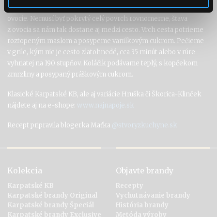
na 4 časti, spravíme si z každej časti placku a umiestnime na
ovocie. Nemusí byť pokrytý celý povrch rovnomerne, šťava
z ovocia sa nám tak dostane aj medzi cesto. Vrch cesta potrieme
roztopeným maslom a posypeme vanilkovým cukrom. Pečieme
v grile, kým nie je cesto zlatohnedé, cca 35 minút alebo v rúre
vyhriatej na 190 stupňov. Koláčik podávame teplý, s kopčekom
zmrzliny a posypaný práškovým cukrom.
Klasické Karpatské KB, ale aj variácie Hruška či Škorica-Klinček
nájdete aj na e-shope:
www.najnapoje.sk
Recept pripravila blogerka Maťka
@stvoryzkuchyne.sk
Kolekcia
Objavte brandy
Karpatské KB
Recepty
Karpatské brandy Original
Vychutnávanie brandy
Karpatské brandy Špeciál
História brandy
Karpatské brandy Exclusive
Metóda výroby