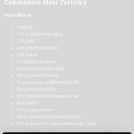
Čokoládové Mini Tortičky
Ingrediencie
5 vajíčok
5 PL kryštálového cukru
2 PL vody
4 PL polohrubej múky
2 PL kakaa
1 ČL prášku do pečiva
Karpatské KB podľa chuti
100 g horkej čokolády
50 g smotany na šľahanie (40
%)
100 g bielej
čokolády
30 g smotany na šľahanie (40
%)
hrsť malín
500 g mascarpone
100 g
smotany na šľahanie (40
%)
2 PL práškového cukru (alebo podľa chuti)
Na
dozdobenie
:
marakuja
a
obľúbený
čokoládový
alebo
orechový