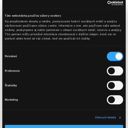
Horúce KB Hruška & čierna ríbezľa
Ingrediencie:
Táto webstránka používa súbory cookies
Na prispôsobenie obsahu a reklám, poskytovanie funkcií sociálnych médií a analýzu
40 ml Karpatské KB Hruška
návštevnosti používame súbory cookie. Informácie o tom, ako používate naše webové
stránky, poskytujeme aj našim partnerom v oblasti sociálnych médií, inzercie a analýzy.
1 barová/kávová lyžica vanilkového cukru
Títo partneri môžu príslušné informácie skombinovať s ďalšími údajmi, ktoré ste im
poskytli alebo ktoré od vás získali, keď ste používali ich služby.
150 ml džús z čiernych ríbezlí
Ozdoba: plátok hrušky
Výber
Potrebné
Príprava v domácnosti:
súhlasu
OBSAH TEJTO WEBSTRÁNKY JE
Džús s cukrom ohrejeme v menšej nádobe na cca 70 stupňov.
Preferencie
VHODNÝ LEN PRE OSOBY STARŠIE
Prilejeme Karpatské KB Hruška a hotový nápoj prelejeme do
teplovzdorného skleného pohára alebo šálky. Ozdobíme.
AKO 18 ROKOV.
Štatistiky
Príprava v bare:
Marketing
Mám viac ako 18 rokov
Všetky suroviny nadávkujeme do konvičky na mlieko, vložíme
pod trysku kávovaru a ohrejeme. Hotový nápoj prelejeme do
Zobraziť detaily
teplovzdorného skleného pohára alebo šálky. Ozdobíme.