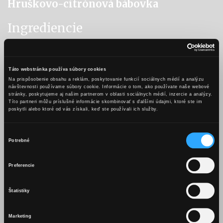
Hruškovo-citrónová bábovka
Ingrediencie
220 g masla izbovej teploty
220 g curku
3 vajíčka
Táto webstránka používa súbory cookies
250 ml kyslého mlieka
Na prispôsobenie obsahu a reklám, poskytovanie funkcií sociálnych médií a analýzu
návštevnosti používame súbory cookie. Informácie o tom, ako používate naše webové
440 g hladkej múky
stránky, poskytujeme aj našim partnerom v oblasti sociálnych médií, inzercie a analýzy.
Títo partneri môžu príslušné informácie skombinovať s ďalšími údajmi, ktoré ste im
1 prášok do pečiva
poskytli alebo ktoré od vás získali, keď ste používali ich služby.
šťava z 2 citrónov
kôra z 1 citróna
Výber
2 hrušky
Potrebné
súhlasu
50 ml Karpatského KB Hruška
OBSAH TEJTO WEBSTRÁNKY JE
1 PL cukru
Preferencie
VHODNÝ LEN PRE OSOBY STARŠIE
Postup
AKO 18 ROKOV.
Štatistiky
Maslo si vymixujeme do penova s cukrom. Po jednom
zamixujeme vajíčka. Pridáme kyslé mlieko a premixujeme.
Marketing