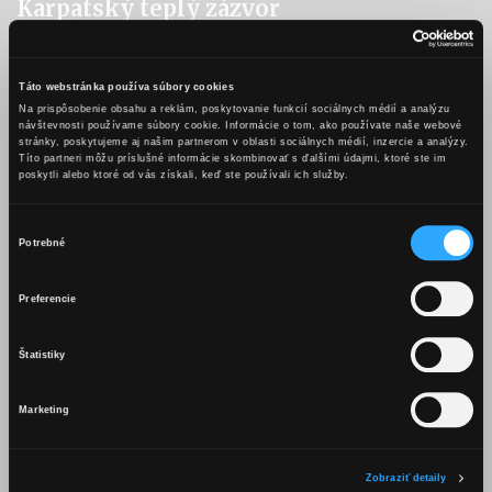
Karpatský teplý zázvor
Ingrediencie
Táto webstránka používa súbory cookies
4 cl Karpatské KB škorica a klinček
Na prispôsobenie obsahu a reklám, poskytovanie funkcií sociálnych médií a analýzu
Zázvorové plátky
návštevnosti používame súbory cookie. Informácie o tom, ako používate naše webové
stránky, poskytujeme aj našim partnerom v oblasti sociálnych médií, inzercie a analýzy.
Klinčeky
Títo partneri môžu príslušné informácie skombinovať s ďalšími údajmi, ktoré ste im
Horúce zázvorové nealko pivo
poskytli alebo ktoré od vás získali, keď ste používali ich služby.
Postup
Výber
Potrebné
súhlasu
Karpatské KB škorica a klinček, zázvorové plátky a koreniny
OBSAH TEJTO WEBSTRÁNKY JE
pridáme do servírovacieho skla a zalejeme nahriatym
Preferencie
VHODNÝ LEN PRE OSOBY STARŠIE
zázvorovým nealkoholickým pivom, ktoré je vychladené na
teplotu vhodnú na pitie. Môžeme dozdobiť plátkom zázvoru,
AKO 18 ROKOV.
Štatistiky
mletou škoricou a klinčekmi.
Marketing
Aromatika
Mám viac ako 18 rokov
Intezívna, svieža – citrusovo –zázvorová s čarovným klinčekový
Zobraziť detaily
pozadím.