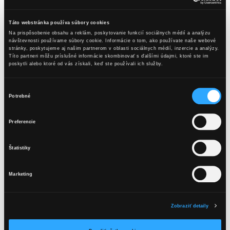
KB Hruška & Broskyňa
Táto webstránka používa súbory cookies
Ingrediencie
Na prispôsobenie obsahu a reklám, poskytovanie funkcií sociálnych médií a analýzu
návštevnosti používame súbory cookie. Informácie o tom, ako používate naše webové
5 cl Karpatské KB Hruška
stránky, poskytujeme aj našim partnerom v oblasti sociálnych médií, inzercie a analýzy.
Títo partneri môžu príslušné informácie skombinovať s ďalšími údajmi, ktoré ste im
10 cl broskyňový džús
poskytli alebo ktoré od vás získali, keď ste používali ich služby.
4 x lístok medovky, ľad
Výber
Postup
Potrebné
súhlasu
Karpatské KB Hruška, džús a medovku dáme do servírovacieho
OBSAH TEJTO WEBSTRÁNKY JE
Preferencie
skla, pridáme ľad a premiešame pomocou dlhej lyžice. Ozdobíme
VHODNÝ LEN PRE OSOBY STARŠIE
stromčekom medovky.
AKO 18 ROKOV.
Štatistiky
Aromatika
Marketing
Aróma broskýň je v harmónii s chuťou hrušky, v závere
Mám viac ako 18 rokov
s bylinkovým podtónom medovky.
Zobraziť detaily
Chuť