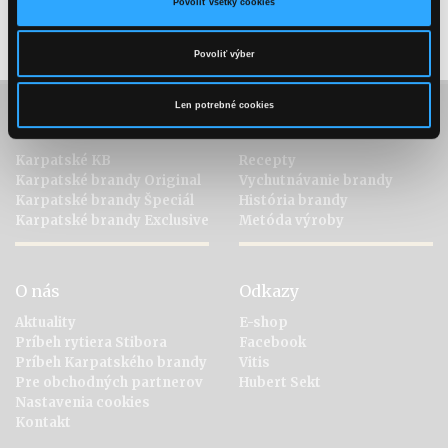
Povoliť všetky cookies
Nasladlá chuť broskýň vo forme šťavy vytvára, v kombinácii
s Karpatským KB Hruška, jemnú, no príjemnú horkosť.
Povoliť výber
Len potrebné cookies
Kolekcia
Objavte brandy
Karpatské KB
Recepty
Karpatské brandy Original
Vychutnávanie brandy
Karpatské brandy Špeciál
História brandy
Karpatské brandy Exclusive
Metóda výroby
O nás
Odkazy
Aktuality
E-shop
Príbeh rytiera Stibora
Facebook
Príbeh Karpatského brandy
Vitis
Pre obchodných partnerov
Hubert Sekt
Nastavenia cookies
Kontakt