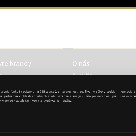
vte brandy
O nás
y
Aktuality
návanie brandy
Príbeh rytiera Stibora
a brandy
Príbeh Karpatského brandy
ovanie funkcií sociálnych médií a analýzu návštevnosti používame súbory cookie. Informácie o
 výroby
Pre obchodných partnerov
 partnerom v oblasti sociálnych médií, inzercie a analýzy. Títo partneri môžu príslušné infor
Nastavenia cookies
o ktoré od vás získali, keď ste používali ich služby.
Kontakt
PREJSŤ NA ZAČIATOK