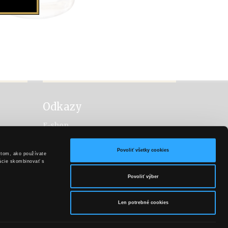
Odkazy
E-shop
Facebook
Vitis
Povoliť všetky cookies
 tom, ako používate
Hubert Sekt
mácie skombinovať s
Povoliť výber
Len potrebné cookies