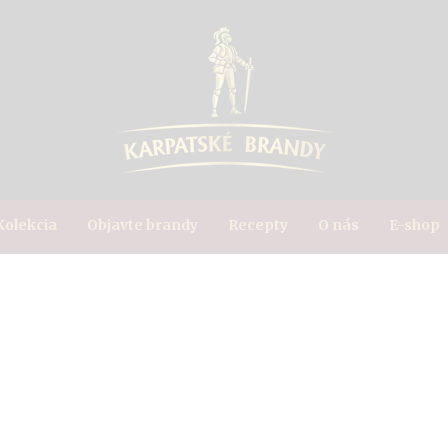
Kolekcia
Objavte brandy
Recepty
O nás
E-shop