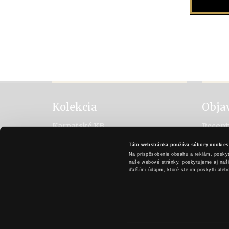
Kolekcia
Obja
Karpatské KB
Recept
Karpatské brandy Original
Vychut
Táto webstránka používa súbory cookies
Karpatské brandy Špeciál
Históri
Na prispôsobenie obsahu a reklám, poskyt
Karpatské brandy Exclusive
Metóda
naše webové stránky, poskytujeme aj našim
ďalšími údajmi, ktoré ste im poskytli aleb