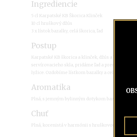
Ingrediencie
5 cl Karpatské KB Škorica Klinček
10 cl hruškový džús
3 x lístok bazalky, celá škorica, ľad
Postup
Karpatské KB škorica a klinček, džús a bazalku d
servírovacieho skla, pridáme ľad a premiešame 
lyžice. Ozdobíme lístkom bazalky a celou škorico
Aromatika
OB
Plná, s jemným bylinným dotykom bazalky. V záve
Chuť
Plná, korenistá v harmónii s hruškovou chuťou dž