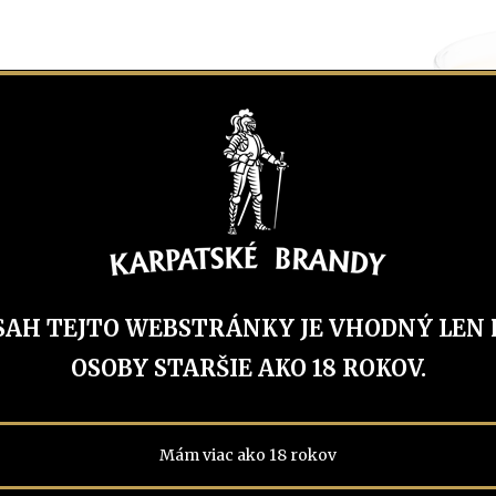
áme do
pomocou dlhej
u.
SAH TEJTO WEBSTRÁNKY JE VHODNÝ LEN 
re korenistá.
OSOBY STARŠIE AKO 18 ROKOV.
úsu.
Mám viac ako 18 rokov