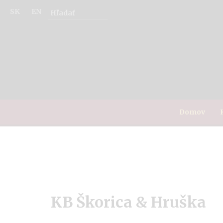
SK
EN
Domov
KB Škorica & Hruška