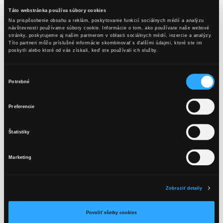
KB & Zázvor
Táto webstránka používa súbory cookies
Na prispôsobenie obsahu a reklám, poskytovanie funkcií sociálnych médií a analýzu
Ingrediencie
návštevnosti používame súbory cookie. Informácie o tom, ako používate naše webové
stránky, poskytujeme aj našim partnerom v oblasti sociálnych médií, inzercie a analýzy.
Títo partneri môžu príslušné informácie skombinovať s ďalšími údajmi, ktoré ste im
5 cl Karpatské KB
poskytli alebo ktoré od vás získali, keď ste používali ich služby.
10 cl zázvorová limonáda
plátok pomaranča, ľad
Výber
Potrebné
súhlasu
Postup
OBSAH TEJTO WEBSTRÁNKY JE
Preferencie
Karpatské KB a limonádu nalejeme do servírovacieho skla,
VHODNÝ LEN PRE OSOBY STARŠIE
pridáme ľad a jemne premiešame pomocou dlhej lyžice.
AKO 18 ROKOV.
Štatistiky
Ozdobíme plátkom pomaranča.
Aromatika
Marketing
Mám viac ako 18 rokov
Korenistá s harmonickým záverom.
Zobraziť detaily
Chuť
Povoliť všetky cookies
Výraznejšie zázvorová, ale príjemná a vyvážená.