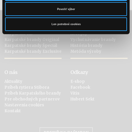
Povoliť výber
Kolekcia
Objavte brandy
Len potrebné cookies
Karpatské KB
Recepty
Karpatské brandy Original
Vychutnávanie brandy
Karpatské brandy Špeciál
História brandy
Karpatské brandy Exclusive
Metóda výroby
O nás
Odkazy
Aktuality
E-shop
Príbeh rytiera Stibora
Facebook
Príbeh Karpatského brandy
Vitis
Pre obchodných partnerov
Hubert Sekt
Nastavenia cookies
Kontakt