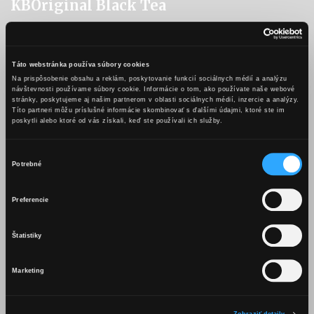
KBOriginal Black Tea
Ingrediencie:
čierny čaj – odporúčame Earl Grey s bergamotom
Táto webstránka používa súbory cookies
Na prispôsobenie obsahu a reklám, poskytovanie funkcií sociálnych médií a analýzu
Karpatské brandy Original
návštevnosti používame súbory cookie. Informácie o tom, ako používate naše webové
med
stránky, poskytujeme aj našim partnerom v oblasti sociálnych médií, inzercie a analýzy.
Títo partneri môžu príslušné informácie skombinovať s ďalšími údajmi, ktoré ste im
citrón
poskytli alebo ktoré od vás získali, keď ste používali ich služby.
Postup prípravy:
Výber
Potrebné
Pripravíte si do šálky horúci čierny čaj. Do čaju vlejete šot KBO –
súhlasu
podľa vašej chuti cca 50- 60 ml Karpatského brandy Original.
OBSAH TEJTO WEBSTRÁNKY JE
Preferencie
Finálnu chuť si doladíte dávkou sladkého medu, alebo kyslastého
VHODNÝ LEN PRE OSOBY STARŠIE
citrónu, každý podľa vlastnej chuti. Zamiešajte a podávajte s
AKO 18 ROKOV.
plátkami natenko nakrájaného citrónu.
Štatistiky
TIP barmana:
Marketing
Mám viac ako 18 rokov
Pre prípravu tohto drinku odporúčame silný čierny korenistý čaj,
napríklad Earl Grey prevoňaný kôrou bergamotu. Spojenie