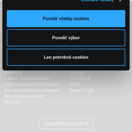
Kolekcia
Objavte brandy
Povoliť všetky cookies
Karpatské KB
Recepty
Karpatské brandy Original
Vychutnávanie brandy
Karpatské brandy Špeciál
História brandy
Povoliť výber
Karpatské brandy Exclusive
Metóda výroby
Len potrebné cookies
O nás
Odkazy
Aktuality
E-shop
Príbeh rytiera Stibora
Facebook
Príbeh Karpatského brandy
Vitis
Pre obchodných partnerov
Hubert Sekt
Nastavenia cookies
Kontakt
PREJSŤ NA ZAČIATOK