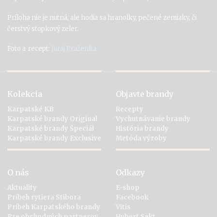
Príloha nie je nutná, ale hodia sa hranolky, pečené zemiaky, či
čerstvý stopkový zeler.
Foto a recept:
Juraj Praženka
Kolekcia
Objavte brandy
Karpatské KB
Recepty
Karpatské brandy Original
Vychutnávanie brandy
Karpatské brandy Špeciál
História brandy
Karpatské brandy Exclusive
Metóda výroby
O nás
Odkazy
Aktuality
E-shop
Príbeh rytiera Stibora
Facebook
Príbeh Karpatského brandy
Vitis
Pre obchodných partnerov
Hubert Sekt