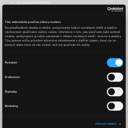
2g sušené oregano
2g granulovaná/sušená cibuľa
4g sladká paprika
150g majonéza
Táto webstránka používa súbory cookies
Na prispôsobenie obsahu a reklám, poskytovanie funkcií sociálnych médií a analýzu
100g kečup
návštevnosti používame súbory cookie. Informácie o tom, ako používate naše webové
2 lyžice worchestrovej omáčky
stránky, poskytujeme aj našim partnerom v oblasti sociálnych médií, inzercie a analýzy.
Títo partneri môžu príslušné informácie skombinovať s ďalšími údajmi, ktoré ste im
2 strúčiky cesnaku
poskytli alebo ktoré od vás získali, keď ste používali ich služby.
2 lyžice Karpatského KB
petržlenová vňať
Výber
Potrebné
Postup:
súhlasu
OBSAH TEJTO WEBSTRÁNKY JE
Kuracie prsia si narežeme na pásiky (stripsy), či kuracie kúsky
Preferencie
VHODNÝ LEN PRE OSOBY STARŠIE
(nugetky). V miske zmiešame acidko a koreniny na marinádu.
Mäso následne necháme marinovať min. 1-2 hodiny, ideálne cez
AKO 18 ROKOV.
Štatistiky
noc.
Marketing
Medzitým si pripravíme dip z Karpatského KB. Zmiešame
Mám viac ako 18 rokov
majonézu, kečup, worchestrovú omáčku. Pridáme najemno
postrúhaný/prelisovaný cesnak a 2 lyžice Karpatského KB. Všetko
Zobraziť detaily
dobre premiešame, prípadne dochutíme soľou /korením.