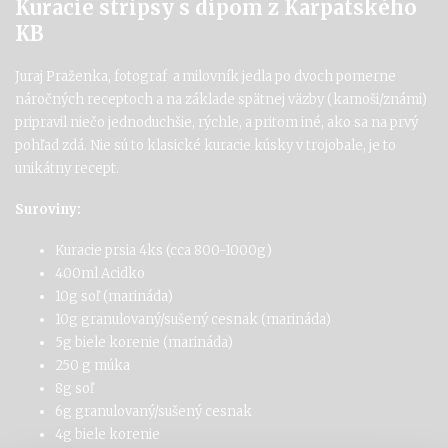
Kuracie stripsy s dipom z Karpatského
KB
Juraj Praženka, fotograf a milovník jedla
p
o
dvoch
pomerne
náročných receptoch a na základe spätnej väzby (kamoši/známi)
pripravil niečo jednoduchšie
, rýchle, a pritom iné, ako sa na prvý
pohľad zdá
. Nie
sú to klasické kuracie kúsky v trojobal
e, je to
unikátny recept.
Suroviny:
Kuracie prsia 4ks (cca 800-1000g)
400ml Acidko
10g soľ (marináda)
10g granulovaný/sušený cesnak (marináda)
5g biele korenie (marináda)
250 g múka
8g soľ
6g granulovaný/sušený cesnak
4g biele korenie