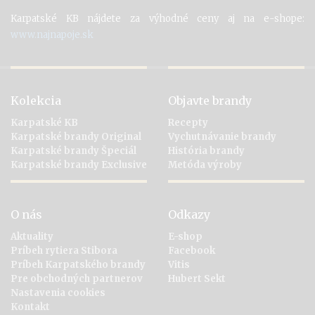
Karpatské KB nájdete za výhodné ceny aj na e-shope:
www.najnapoje.sk
Kolekcia
Objavte brandy
Karpatské KB
Recepty
Karpatské brandy Original
Vychutnávanie brandy
Karpatské brandy Špeciál
História brandy
Karpatské brandy Exclusive
Metóda výroby
O nás
Odkazy
Aktuality
E-shop
Príbeh rytiera Stibora
Facebook
Príbeh Karpatského brandy
Vitis
Pre obchodných partnerov
Hubert Sekt
Nastavenia cookies
Kontakt