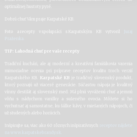
optimálnej hustoty pyré.
Dobrú chuť Vám praje Karpatské KB.
Foto a recepty v spolupráci s Karpatským KB vytvoril
Juraj
Praženka.
TIP: Lahodná chuť pre vaše recepty
Tradiční kuchári, ale aj moderní a kreatívni fanúšikovia varenia
mimoriadne ocenia pri príprave receptov kvalitu troch verzií
Karpatského KB.
Karpatské KB
je tradičný slovenský produkt,
ktorý poznajú už viaceré generácie. Súčasťou nápoja je kvalitný
vínny destilát aj slovenský med. Má plnú vyváženú chuť a jemnú
vôňu s nádychom vanilky a sušeného ovocia. Môžete si ho
vychutnať aj samostatne, ku šálke kávy, v miešaných nápojoch, či
už studených alebo horúcich.
Inšpirujte sa, viac ako 60 rôznych inšpiratívnych
receptov nájdete
na
www.karpatskebrandy.sk.