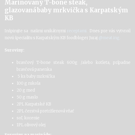
Marinovaný T-bone steak,
glazovaná baby mrkvička s Karpatským
KB
I
nšpirujte sa našimi unikátnymi
receptami.
Dnes pre vás vytvroil
novú
špecialit
u
s Karpatským KB
foodbloger
Juraj
@meat.ing
.
Suroviny:
bravčový T-bone steak 600g /alebo kotleta, prípadne
bravčová panenka
5 ks baby mrkvička
100 g rukola
20 g med
50 g maslo
2PL Karpatské KB
2PL čerstvá pretržlenová vňať
soľ, korenie
1PL olivový olej
Suroviny na marinádu: