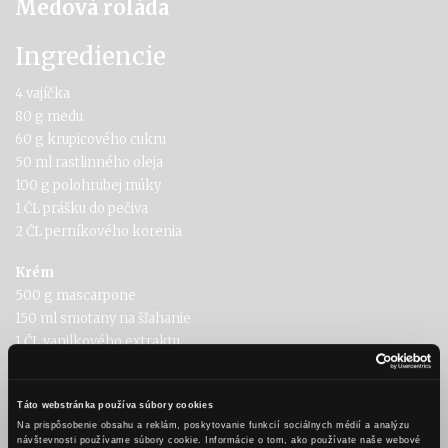
Medová roláda
Ingrediencie
4 vajíčka
80 g medu
60 g krupicového cukru
50 ml rastlinného oleja
100 g polohrubej múky
1 ČL prášku do pečiva
2 ČL perníkového korenia
Krém
500 g mascarpone
150 ml smotany na šľahanie
1 ČL vanilkového extraktu
3 PL práškového cukru
Karamel
Táto webstránka používa súbory cookies
150 g krupicového cukru
Na prispôsobenie obsahu a reklám, poskytovanie funkcií sociálnych médií a analýzu
návštevnosti používame súbory cookie. Informácie o tom, ako používate naše webové