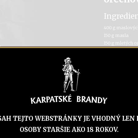
Ingredie
400 g maslovýc
150 g masla
150 g mletých o
50 g cukru
1 vanilkový cuk
100 ml Karpats
200 g čokolády
230 ml smotany
125 g malín
Postup
Keksíky si pom
SAH TEJTO WEBSTRÁNKY JE VHODNÝ LEN 
maslom. Zmes n
OSOBY STARŠIE AKO 18 ROKOV.
a vyberateľným