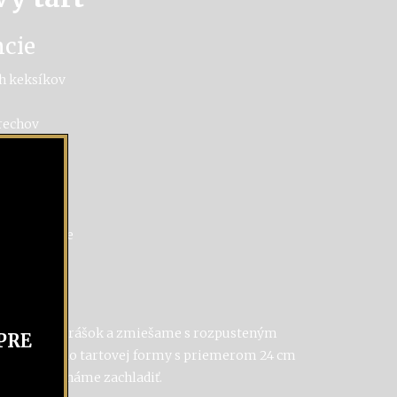
ncie
h keksíkov
rechov
or
ké KB
 na šľahanie
elieme na prášok a zmiešame s rozpusteným
PRE
atlačíme do tartovej formy s priemerom 24 cm
 dnom. Necháme zachladiť.