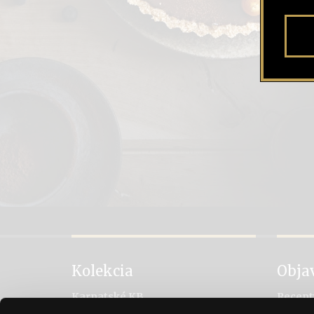
Kolekcia
Obja
Karpatské KB
Recept
Karpatské brandy Original
Vychut