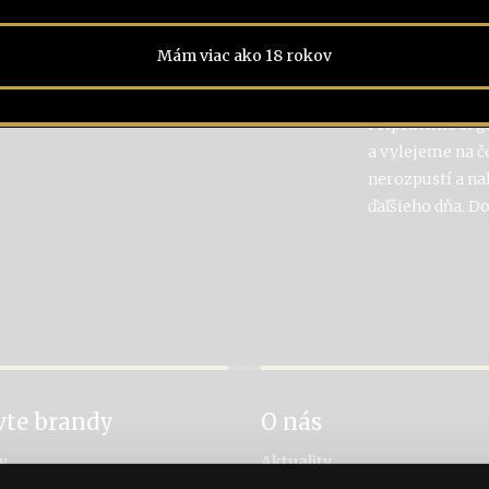
Orechy si zmie
rozotrieme na s
Mám viac ako 18 rokov
a navrstvíme na
Pripravíme si 
a vylejeme na č
nerozpustí a na
ďaľšieho dňa. D
vte brandy
O nás
y
Aktuality
návanie brandy
Príbeh rytiera Stibora