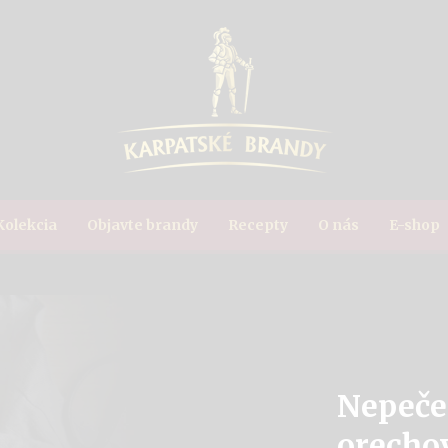
Kolekcia
Objavte brandy
Recepty
O nás
E-shop
Nepeče
orechov