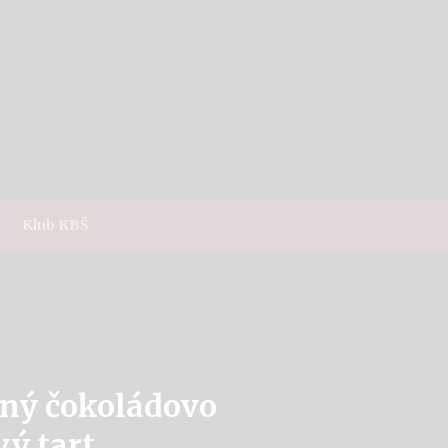
Klub KBŠ
ný čokoládovo
ý tart