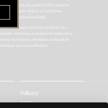
šame s cukrom, Karpatským KB a opatrne
podok korpusu. Maliny si roztlačíme
 orechy. Necháme zachladiť.
ganache. Smotanu zahrieme pod bod varu
okoládu. Miešame, pokiaľ sa čokoláda úplne
lejeme do korpusu. Necháme zachladiť do
ozdobíme ovocím podľa chuti.
Odkazy
E-shop
Facebook