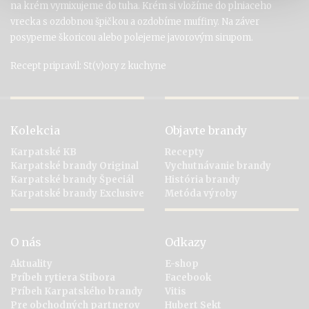
na krém vymixujeme do tuha. Krém si vložíme do plniaceho
vrecka s ozdobnou špičkou a ozdobíme muffiny. Na záver
posypeme škoricou alebo polejeme javorovým sirupom.
Recept pripravil: St(v)ory z kuchyne
Kolekcia
Objavte brandy
Karpatské KB
Recepty
Karpatské brandy Original
Vychutnávanie brandy
Karpatské brandy Špeciál
História brandy
Karpatské brandy Exclusive
Metóda výroby
O nás
Odkazy
Aktuality
E-shop
Príbeh rytiera Stibora
Facebook
Príbeh Karpatského brandy
Vitis
Pre obchodných partnerov
Hubert Sekt