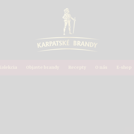
Kolekcia
Objavte brandy
Recepty
O nás
E-shop