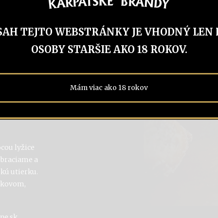
citrónovou
SAH TEJTO WEBSTRÁNKY JE VHODNÝ LEN 
rom, škoricovým
OSOBY STARŠIE AKO 18 ROKOV.
emiešame.
 V miske si
kutej zmesi a
Mám viac ako 18 rokov
cesto.
me na 180
cou lyžice
 obraciame a
kú utierku.
ilkovom,
ne.sk