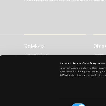
Kolekcia
Obja
Karpatské KB
Recept
Karpatské brandy Original
Vychut
Táto webstránka používa súbory cookies
Karpatské brandy Špeciál
Históri
Na prispôsobenie obsahu a reklám, poskyt
Karpatské brandy Exclusive
Metóda
naše webové stránky, poskytujeme aj našim
ďalšími údajmi, ktoré ste im poskytli aleb
Výber