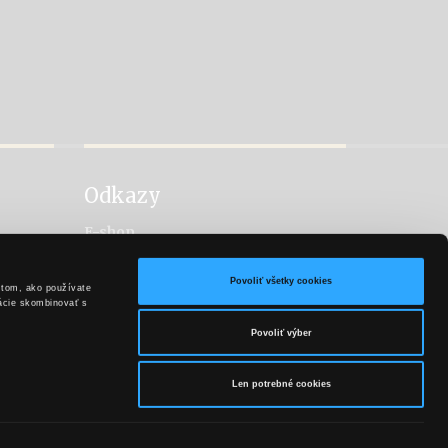
Odkazy
E-shop
Facebook
Vitis
Povoliť všetky cookies
 tom, ako používate
Hubert Sekt
mácie skombinovať s
Povoliť výber
Len potrebné cookies