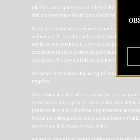
Jablká si nakrájame na maličké kúsky. Polejeme 
šťavou, posypeme škoricou a necháme postáť.
OB
Na cesto si vajíčko zmiešame s vanilkovým cuk
cukrom a 1 PL kryštálového cukru. Metličkou pr
Pridáme Karpatské KB, jogurt a opäť premiešame.
zmiešame múku a prášok do pečiva. Pridáme k te
zmiešame. Na záver pridáme jablká a vymiešame 
Do hrnca si pridáme olej na vyprážanie a zahreje
stupňov.
Zmrzlinovou naberačkou naberáme cesto a pomo
vhodíme do oleja guličky cesta. Šišky pravidelne
pražíme do zlata. Vylovíme na papierovú kuchyns
Necháme odkvapkať od oleja a obaľujeme vo van
rumovom alebo škoricovom cukre.
Recept pripravila blogerka Maťka @stvoryzkuchy