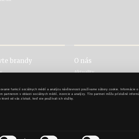
vte brandy
O nás
y
Aktuality
návanie brandy
Príbeh rytiera Stibora
a brandy
Príbeh Karpatského brandy
ovanie funkcií sociálnych médií a analýzu návštevnosti používame súbory cookie. Informácie o
 výroby
Pre obchodných partnerov
 partnerom v oblasti sociálnych médií, inzercie a analýzy. Títo partneri môžu príslušné infor
Nastavenia cookies
o ktoré od vás získali, keď ste používali ich služby.
Kontakt
PREJSŤ NA ZAČIATOK