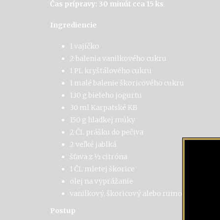
Čas prípravy:
30 minút cca 15 ks
Ingrediencie
1 vajíčko
2 balenia vanilkového cukru
1 PL kryštálového cukru
1 malé balenie škoricového cukru
130 g bieleho jogurtu
30 ml Karpatské KB
150 g hladkej múky
2 ČL prášku do pečiva
2 veľké jablká
šťava z ½ citróna
1 ČL mletej škorice
olej na vyprážanie
vanilkový, škoricový alebo rumový cukor n
Postup