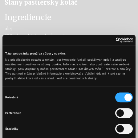
Slaný pastiersky koláč
Ingrediencie
olej
300 g hovädzieho mletého mäsa
1 konzerva mix mrkva, kukurica, hrášok
vetvička tymiánu
Táto webstránka používa súbory cookies
100 ml Karpatského KB
Na prispôsobenie obsahu a reklám, poskytovanie funkcií sociálnych médií a analýzu
1 PL múky
návštevnosti používame súbory cookie. Informácie o tom, ako používate naše webové
stránky, poskytujeme aj našim partnerom v oblasti sociálnych médií, inzercie a analýzy.
soľ, čierne korenie
Títo partneri môžu príslušné informácie skombinovať s ďalšími údajmi, ktoré ste im
štipka červenej papriky
poskytli alebo ktoré od vás získali, keď ste používali ich služby.
1 PL Worcestrovej omáčky
5 stredne veľkých zemiakov
Výber
Potrebné
50 ml mlieka
súhlasu
2 PL masla
OBSAH TEJTO WEBSTRÁNKY JE
Preferencie
VHODNÝ LEN PRE OSOBY STARŠIE
Postup
AKO 18 ROKOV.
Štatistiky
Zemiaky si očistíme, nakrájame na kocky a uvaríme v osolenej