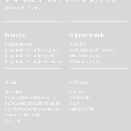
Recept a foto vytvorila pre Karpatské KB foodbogerka Maťka
@stvoryzkuchyne
Kolekcia
Objavte brandy
Karpatské KB
Recepty
Karpatské brandy Original
Vychutnávanie brandy
Karpatské brandy Špeciál
História brandy
Karpatské brandy Exclusive
Metóda výroby
O nás
Odkazy
Aktuality
E-shop
Príbeh rytiera Stibora
Facebook
Príbeh Karpatského brandy
Vitis
Pre obchodných partnerov
Hubert Sekt
Nastavenia cookies
Kontakt