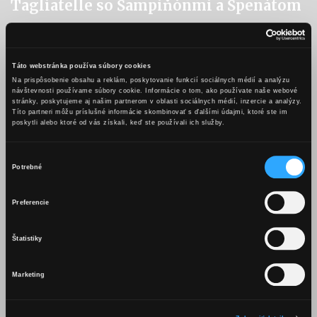
Tagliatelle so Šampiňónmi a Špenátom
Ingrediencie
250 g hnedých šampiňónov
Táto webstránka používa súbory cookies
250 g špenátu
Na prispôsobenie obsahu a reklám, poskytovanie funkcií sociálnych médií a analýzu
návštevnosti používame súbory cookie. Informácie o tom, ako používate naše webové
2 šalotky
stránky, poskytujeme aj našim partnerom v oblasti sociálnych médií, inzercie a analýzy.
Títo partneri môžu príslušné informácie skombinovať s ďalšími údajmi, ktoré ste im
1 cesnak
poskytli alebo ktoré od vás získali, keď ste používali ich služby.
100 ml smotany na šľahanie
70 g sladkej gorgonzoly
Výber
50 ml Karpatské KB
Potrebné
súhlasu
maslo
OBSAH TEJTO WEBSTRÁNKY JE
Preferencie
Postup
VHODNÝ LEN PRE OSOBY STARŠIE
AKO 18 ROKOV.
Šampiňóny si nakrájame na štvrťky. Na panvici si roztopíme maslo
Štatistiky
a pridáme nadrobno nakrájané šalotky, upražíme do sklovita.
Marketing
Pridáme šampiňóny a opečieme. Pridáme špenát a pretlačený
Mám viac ako 18 rokov
cesnak a minútu popražíme.