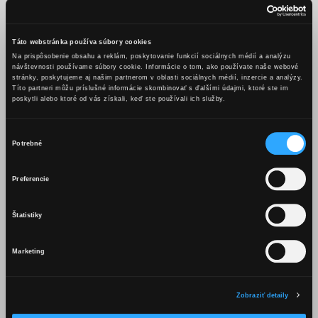
Toasted Rye Carpathian
Škandinávia je oblasť z veľkej časti obklopená morom a preto sú
Táto webstránka používa súbory cookies
ryby, morské plody a riasy prirodzenou súčasťou stravy
Na prispôsobenie obsahu a reklám, poskytovanie funkcií sociálnych médií a analýzu
Severanov. Ražný chlieb, plný živín a nízkym obsahom lepku je
návštevnosti používame súbory cookie. Informácie o tom, ako používate naše webové
stránky, poskytujeme aj našim partnerom v oblasti sociálnych médií, inzercie a analýzy.
tiež jednou z najtypickejších zložiek tunajšieho jedálnička.
Títo partneri môžu príslušné informácie skombinovať s ďalšími údajmi, ktoré ste im
Opražený ražný chlieb dodá drinku veľmi príjemnú chuť
poskytli alebo ktoré od vás získali, keď ste používali ich služby.
pripomínajúcu útulnú atmosféru domova. Sladkosť zabezpečí na
severe často využívaný javorový sirup a riasy v kombinácii
Výber
Potrebné
s citrónovými bitter dodajú kokteilu príjemnú sviežosť.
súhlasu
OBSAH TEJTO WEBSTRÁNKY JE
Preferencie
VHODNÝ LEN PRE OSOBY STARŠIE
Ingrediencie
AKO 18 ROKOV.
Štatistiky
60 ml Karpatského brandy Original infúzovaného opraženým
ražným chlebom
Marketing
Mám viac ako 18 rokov
10 ml javorového sirupu
2 streky barrel aged bitters
Zobraziť detaily
2 streky citrónových bitters