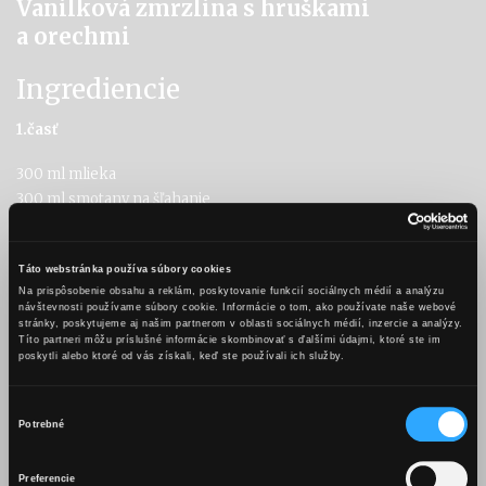
Vanilková zmrzlina s hruškami
a orechmi
Ingrediencie
1.časť
300 ml mlieka
300 ml smotany na šľahanie
50 ml Karpatského KB Hruška
3 vajíčka
Táto webstránka používa súbory cookies
1 vanilkový struk
Na prispôsobenie obsahu a reklám, poskytovanie funkcií sociálnych médií a analýzu
130 g krupicového cukru
návštevnosti používame súbory cookie. Informácie o tom, ako používate naše webové
stránky, poskytujeme aj našim partnerom v oblasti sociálnych médií, inzercie a analýzy.
2.časť
Títo partneri môžu príslušné informácie skombinovať s ďalšími údajmi, ktoré ste im
poskytli alebo ktoré od vás získali, keď ste používali ich služby.
2 hrušky
Výber
2 PL masla
Potrebné
2 PL krupicového cukru
súhlasu
50 ml Karpatského KB Hruška
OBSAH TEJTO WEBSTRÁNKY JE
Preferencie