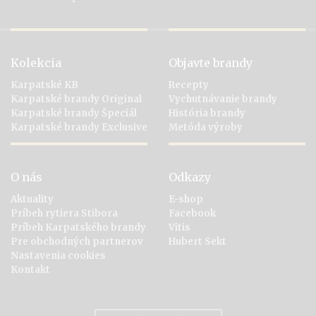
Kolekcia
Objavte brandy
Karpatské KB
Recepty
Karpatské brandy Original
Vychutnávanie brandy
Karpatské brandy Špeciál
História brandy
Karpatské brandy Exclusive
Metóda výroby
O nás
Odkazy
Aktuality
E-shop
Príbeh rytiera Stibora
Facebook
Príbeh Karpatského brandy
Vitis
Pre obchodných partnerov
Hubert Sekt
Nastavenia cookies
Kontakt