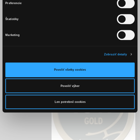
OBSAH TEJTO WEBSTRÁNKY JE
Preferencie
VHODNÝ LEN PRE OSOBY STARŠIE
AKO 18 ROKOV.
Štatistiky
Marketing
Mám viac ako 18 rokov
Zobraziť detaily
Povoliť všetky cookies
Povoliť výber
Len potrebné cookies