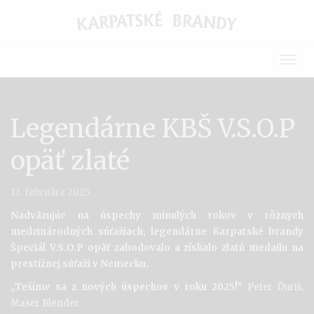
Togg
navig
Legendárne KBŠ V.S.O.P
opäť zlaté
12. februára 2025
Nadväzujúc na úspechy minulých rokov v rôznych
medzinárodných súťažiach, legendárne Karpatské brandy
Špeciál V.S.O.P opäť zabodovalo a získalo zlatú medailu na
prestížnej súťaži v Nemecku.
„Tešíme sa z nových úspechov v roku 2025!
“ Peter Ďuriš,
Maser Blender