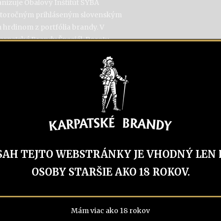
izuje Obalový Inštitút SYBA
ohtoročným prihláseným slovenským
m hrdinom z portfólia brandy. V
Karpatské Brandy Špeciál. Porotu
tovo akcentuje nie len originalitu
ia produktu v dubových sudoch.
h spotrebiteľov ale aj milovníkov
SAH TEJTO WEBSTRÁNKY JE VHODNÝ LEN 
OSOBY STARŠIE AKO 18 ROKOV.
Mám viac ako 18 rokov