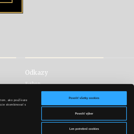
Odkazy
E-shop
Facebook
Vitis
Povoliť všetky cookies
 tom, ako používate
Hubert Sekt
mácie skombinovať s
Povoliť výber
Len potrebné cookies