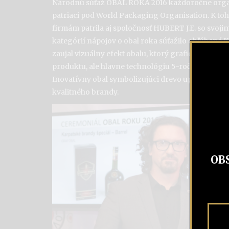
Národnú súťaž OBAL ROKA 2016 každoročne organ
patriaci pod World Packaging Organisation. K t
firmám patrila aj spoločnosť HUBERT J.E. so svoji
kategórií nápojov o obal roka súťažilo obľúbené 
zaujal vizuálny efekt obalu, ktorý graficky aj hma
produktu, ale hlavne technológiu 5-ročného zren
Inovatívny obal symbolizujúci drevo upúta bežnýc
kvalitného brandy.
OB