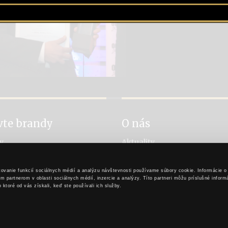
vte brandy
O nás
y
Aktuality
návanie brandy
Príbeh rytiera Stibora
a brandy
Príbeh Karpatského brandy
ovanie funkcií sociálnych médií a analýzu návštevnosti používame súbory cookie. Informácie o
 výroby
Pre obchodných partnerov
 partnerom v oblasti sociálnych médií, inzercie a analýzy. Títo partneri môžu príslušné infor
Nastavenia cookies
o ktoré od vás získali, keď ste používali ich služby.
Kontakt