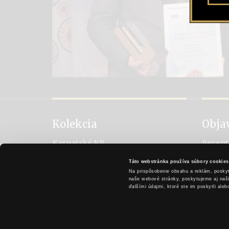
Kolekcia
Obja
Karpatské KB
Recept
Karpatské brandy Original
Vychut
Táto webstránka používa súbory cookies
Karpatské brandy Špeciál
Históri
Na prispôsobenie obsahu a reklám, poskyt
Karpatské brandy Exclusive
Metóda
naše webové stránky, poskytujeme aj našim
ďalšími údajmi, ktoré ste im poskytli aleb