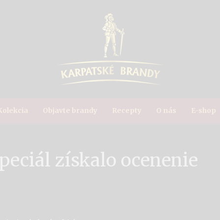
Kolekcia
Objavte brandy
Recepty
O nás
E-shop
peciál získalo ocenenie