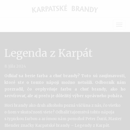
Togg
navig
Legenda z Karpát
8. júla 2024
Odkiaľ sa berie farba a chuť brandy? Toto sú zaujímavosti,
ktoré ste o tomto nápoji možno netušili. Odborník nám
prezradil, čo ovplyvňuje farbu a chuť brandy, ako ho
servírovať, ale aj prečo je dôležitý výber správneho pohára.
Hoci brandy ako druh alkoholu pozná väčšina z nás, čo všetko
o ňom v skutočnosti viete? Odhaliť tajomstvá tohto nápoja
s typickou farbou a arómou nám pomohol Peter Ďuriš, Master
Blender značky Karpatské brandy – Legendy z Karpát.