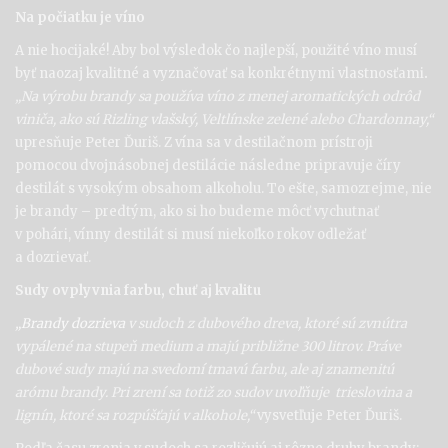
Na počiatku je víno
A nie hocijaké! Aby bol výsledok čo najlepší, použité víno musí
byť naozaj kvalitné a vyznačovať sa konkrétnymi vlastnosťami
.
„Na výrobu brandy sa používa víno z menej aromatických odrôd
viniča, ako sú Rizling vlašský, Veltlínske zelené alebo Chardonnay,“
upresňuje Peter Ďuriš. Z vína sa v destilačnom prístroji
pomocou dvojnásobnej destilácie následne pripravuje číry
destilát s vysokým obsahom alkoholu. To ešte, samozrejme, nie
je brandy – predtým, ako si ho budeme môcť vychutnať
v pohári, vínny destilát si musí niekoľko rokov odležať
a dozrievať.
Sudy ovplyvnia farbu, chuť aj kvalitu
„Brandy dozrieva
v sudoch z dubového dreva, ktoré sú zvnútra
vypálené na stupeň medium a majú približne 300 litrov. Práve
dubové sudy majú na svedomí tmavú farbu, ale aj znamenitú
arómu brandy. Pri zrení sa totiž zo sudov uvoľňuje trieslovina a
lignín, ktoré sa rozpúšťajú v alkohole,“
vysvetľuje Peter Ďuriš.