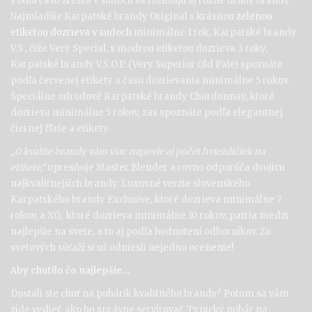
Podľa času zrenia v sudoch sa rozlišujú aj rôzne druhy brandy:
Najmladšie Karpatské brandy Original s krásnou
zelenou
etiketou dozrieva v sudoch
minimálne 1 rok, Karpatské brandy
V.S., čiže Very Special, s modrou etiketou dozrieva 3 roky,
Karpatské brandy V.S.O.P. (Very Superior Old Pale) spoznáte
podľa červenej etikety a času dozrievania minimálne 5 rokov.
Špeciálne odrodové Karpatské brandy Chardonnay, ktoré
dozrieva minimálne 5 rokov, zas spoznáte podľa elegantnej
čiernej fľaše a etikety.
„O kvalite brandy vám viac napovie aj počet hviezdičiek na
etikete,“
upresňuje Master Blender a rovno odporúča dvojicu
najkvalitnejších brandy. Luxusné verzie slovenského
Karpatského brandy Exclusive, ktoré dozrieva minimálne 7
rokov, a XO, ktoré dozrieva minimálne 10 rokov, patria medzi
najlepšie na svete, a to aj podľa hodnotení odborníkov. Zo
svetových súťaží si už odniesli nejedno ocenenie!
Aby chutilo čo najlepšie…
Dostali ste chuť na pohárik kvalitného brandy? Potom sa vám
zíde vedieť, ako ho správne servírovať. Typický pohár na