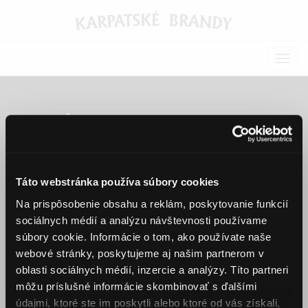
Togg
navig
Nové ORIGINALne
drinky
Táto webstránka používa súbory cookies
6. mája 2020
Na prispôsobenie obsahu a reklám, poskytovanie funkcií
sociálnych médií a analýzu návštevnosti používame
súbory cookie. Informácie o tom, ako používate naše
webové stránky, poskytujeme aj našim partnerom v
oblasti sociálnych médií, inzercie a analýzy. Títo partneri
môžu príslušné informácie skombinovať s ďalšími
údajmi, ktoré ste im poskytli alebo ktoré od vás získali,