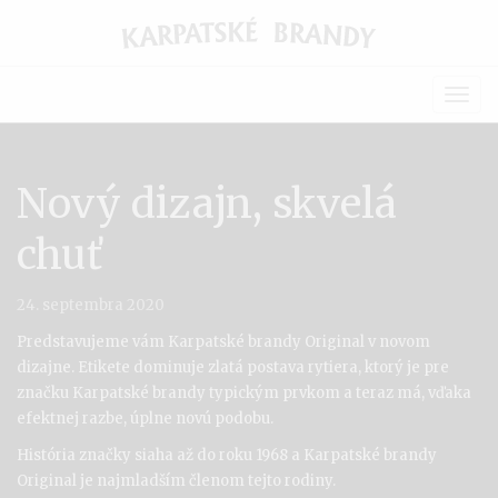
Togg
navig
Nový dizajn, skvelá
chuť
24. septembra 2020
Predstavujeme vám Karpatské brandy Original v novom
dizajne. Etikete dominuje zlatá postava rytiera, ktorý je pre
značku Karpatské brandy typickým prvkom a teraz má, vďaka
efektnej razbe, úplne novú podobu.
História značky siaha až do roku 1968 a Karpatské brandy
Original je najmladším členom tejto rodiny.