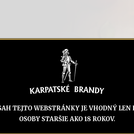
me cukor a múku
ať.
SAH TEJTO WEBSTRÁNKY JE VHODNÝ LEN 
B Hruška
OSOBY STARŠIE AKO 18 ROKOV.
asekanú
nezhustne.