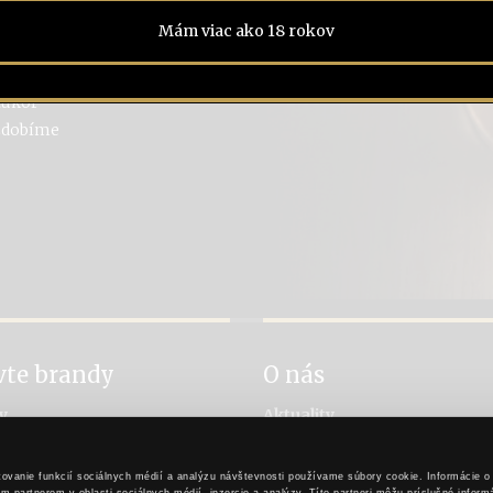
núť
Mám viac ako 18 rokov
s Karpatským KB
cukor
ozdobíme
vte brandy
O nás
y
Aktuality
návanie brandy
Príbeh rytiera Stibora
a brandy
Príbeh Karpatského brandy
ovanie funkcií sociálnych médií a analýzu návštevnosti používame súbory cookie. Informácie o
 výroby
Pre obchodných partnerov