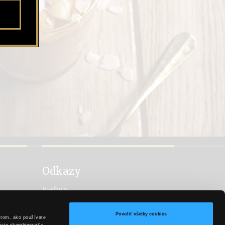
Odkazy
E-shop
Facebook
Vitis
Povoliť všetky cookies
 tom, ako používate
Hubert Sekt