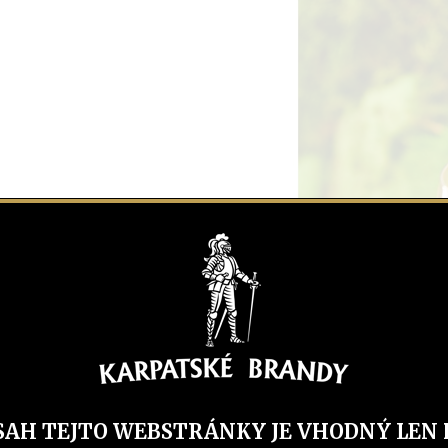
 šťavu. Pomocou
né suroviny.
ocou sitka
e plátkom
SAH TEJTO WEBSTRÁNKY JE VHODNÝ LEN 
 a sviežosťou