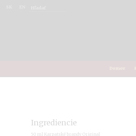
SK
EN
Domov
Ingrediencie
50 ml Karpatské brandy Original