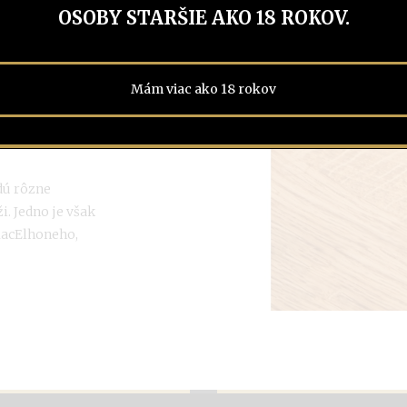
OSOBY STARŠIE AKO 18 ROKOV.
randy, záver je
Mám viac ako 18 rokov
dú rôzne
i. Jedno je však
MacElhoneho,