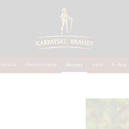
Kolekcia
Objavte brandy
Recepty
O nás
E-shop