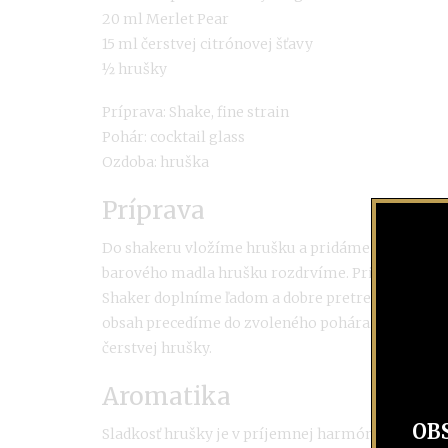
20 ml Merlet Pear
15 ml čerstvej citrónovej šťavy
½ hrušky
Príprava: Shake, fine strain
Pohár: cocktail glass
Ozdoba: hruška
Príprava
Do shakeru vložíme hrušku a pridáme citrónovú
barového madla hrušku rozdrvíme. Pridáme ostat
Shaker doplníme ľadom a dobre pretrepeme. Pom
obsah precedíme do zvoleného pohára. Ozdobím
čerstvej hrušky.
Aromatika
OB
Sladkosť hrušky je v príjemnej harmónii s brandy