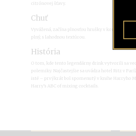
citrónovej šťavy.
Chuť
Vyvážená, začína plnosťou hrušky v kombinácii s b
plný, s lahodnou textúrou.
História
O tom, kde tento legendárny drink vytvorili sa ve
polemiky. Najčastejšie sa uvádza hotel Ritz v Paríž
isté – prvýkrát bol spomenutý v knihe Harryho 
Harry’s ABC of mixing cocktails.