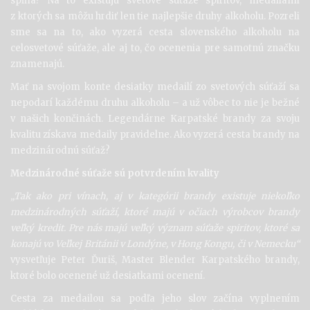
spĺňa? Na to existujú svetové súťaže spiritov, medailami
z ktorých sa môžu hrdiť len tie najlepšie druhy alkoholu. Pozreli
sme sa na to, ako vyzerá cesta slovenského alkoholu na
celosvetové súťaže, ale aj to, čo ocenenia pre samotnú značku
znamenajú.
Mať na svojom konte desiatky medailí zo svetových súťaží sa
nepodarí každému druhu alkoholu – a už vôbec to nie je bežné
v našich končinách. Legendárne Karpatské brandy za svoju
kvalitu získava medaily pravidelne. Ako vyzerá cesta brandy na
medzinárodnú súťaž?
Medzinárodné súťaže sú potvrdením kvality
„Tak ako pri vínach, aj v kategórii brandy existuje niekoľko
medzinárodných súťaží, ktoré majú v očiach výrobcov brandy
veľký kredit. Pre nás majú veľký význam súťaže spiritov, ktoré sa
konajú vo Veľkej Británii v Londýne, v Hong Kongu, či v Nemecku“
vysvetľuje Peter Ďuriš, Master Blender Karpatského brandy,
ktoré bolo ocenené už desiatkami ocenení.
Cesta za medailou sa podľa jeho slov začína vyplnením