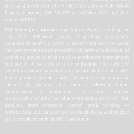
preraziť aj na ázijskom trhu. V roku 2020 zlatú medailu získalo
Karpatské brandy KBŠ V.S O.P.
a v ročníku 2021 tiež zlatú
medailu
KBŠ V.S
.
ISW Meiningers International Spirits Award
sa udeľujú od
roku 2004. Prihlásené brandy sa prideľujú tematickým
skupinám zložených z piatich až šiestich degustátorov. Každý
člen poroty ochutná každý destilát a objektívne ho zhodnotí, na
rozdiel od mnohých iných súťaží sa nevykonáva porovnávacie
hodnotenie, ani sa o nich otvorene nediskutuje. To zaručuje, že
každému destilátu sa venuje plná pozornosť, ktorú si zaslúži.
Každý porotca hodnotí vzorky 100-bodovým systémom na
základe ich vzhľadu, vône, chuti a celkového dojmu.
Zaujímavosťou je hodnotenie ich arómy pomocou
aromatického kolieska špeciálne navrhnutého pre každý druh
destilátu, ktoré zobrazuje chuťový profil výrobku. Vo
februári roku 2023 sa takto porotcovia zhodli na udelení zlata
pre
Karpatské Brandy Špeciál Chardonnay.