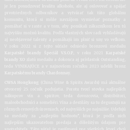
je len posudzovať kvalitu alkoholu, ale aj oslovovať a spájať
prvotriednych odborníkov a vytvárať tak túto globálnu
komunitu, ktorá si môže navzájom vymieňať poznatky a
pomáhať si v raste a v tom, aby ponúkali zákazníkom len tú
najvyššiu možnú kvalitu. Podľa vlastných slov radi vyhľadávajú
aj neobjavené talenty a pomáhajú im plniť si sny vo veľkom.
V roku 2022 si z tejto súťaže odnieslo bronzovú medailu
Karpatské brandy Špeciál V.S.O.P.
, v roku 2021
Karpatské
brandy XO
zlatú medailu a dokonca aj prívlastok Outstanding,
teda VYNIKAJÚCE a v najnovšom ročníku 2023 udelili bronz
Karpatskému brandy Chardonnay.
CWSA Hongkong
(China Wine & Spirits Awards) má aktuálne
otvorený 25. ročník podujatia. Porotu tvorí stovka najlepších
nákupcov vín a spiritov, teda dovozcovia, distribútori,
maloobchodníci a someliéri. Vína a destiláty sa tu degustujú na
rôznych cenových úrovniach, od najvyšších po najnižšie. Udeľujú
sa medaily za „najlepšiu hodnotu“, ktorá je podľa nich
najlepším ukazovateľom predaja a dôležitým údajom pre
spotrebiteľa. Táto súťaž je zaujímavá pre všetkých, ktorí chcú