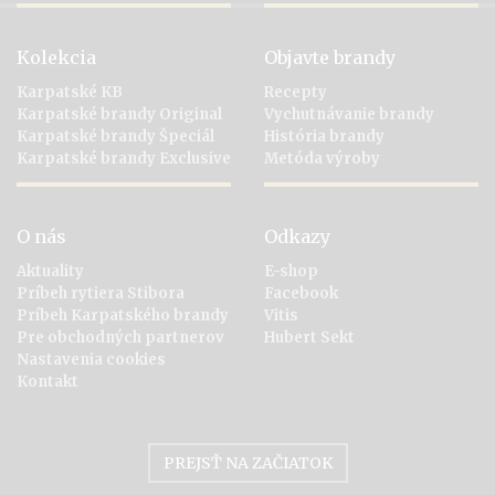
Kolekcia
Objavte brandy
Karpatské KB
Recepty
Karpatské brandy Original
Vychutnávanie brandy
Karpatské brandy Špeciál
História brandy
Karpatské brandy Exclusive
Metóda výroby
O nás
Odkazy
Aktuality
E-shop
Príbeh rytiera Stibora
Facebook
Príbeh Karpatského brandy
Vitis
Pre obchodných partnerov
Hubert Sekt
Nastavenia cookies
Kontakt
PREJSŤ NA ZAČIATOK