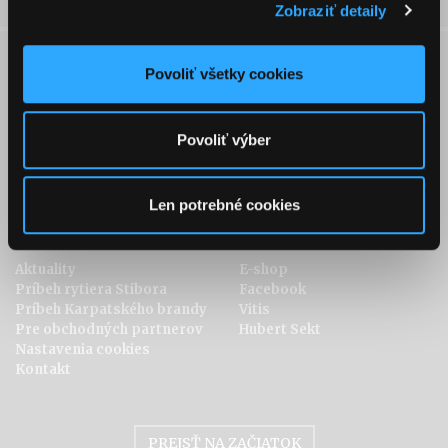
Zobraziť detaily
Povoliť všetky cookies
Kolekcia
Objavte brandy
Karpatské KB
Recepty
Karpatské brandy Original
Vychutnávanie brandy
Povoliť výber
Karpatské brandy Špeciál
História brandy
Karpatské brandy Exclusive
Metóda výroby
Len potrebné cookies
O nás
Odkazy
Aktuality
E-shop
Príbeh rytiera Stibora
Facebook
Príbeh Karpatského brandy
Vitis
Pre obchodných partnerov
Hubert Sekt
Nastavenia cookies
Kontakt
PREJSŤ NA ZAČIATOK