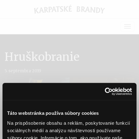
Togg
navig
Hruškobranie
5. septembra 2019
Táto webstránka používa súbory cookies
Na prispôsobenie obsahu a reklám, poskytovanie funkcií
sociálnych médií a analýzu návštevnosti používame
súbory cookie. Informácie o tom, ako používate naše